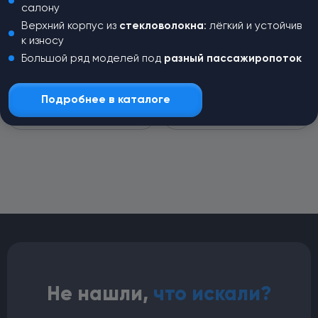
салону
Верхний корпус из
стекловолокна
: лёгкий и устойчив
Набор прокладок
Набор прокладок
к износу
компрессора Bitzer RC-
компрессора Bitzer RC-
U08543
U08542
Большой ряд моделей под
разный пассажиропоток
Верхняя и нижняя прокладки
Верхняя и нижняя прокладки
клапана Bitzer 4P.
клапана Bitzer 4N.
Подробнее в каталоге
1 760
₽
1 760
₽
Не нашли,
что искали?