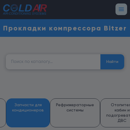
Прокладки компрессора Bitzer
Найти:
Найти
Запчасти для
Рефрижераторные
Отопите
кондиционеров
системы
кабин и
подогрева
ДВС