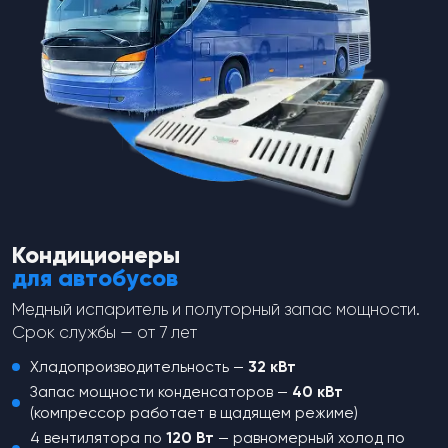
Набор прокладок
Набор прокладок
компрессора Bitzer RC-
компрессора Bitzer RC-
U08545
U08544
Верхняя и нижняя прокладки
Верхняя и нижняя прокладки
клапана Bitzer 4U.
клапана Bitzer 4T.
1 760
₽
1 760
₽
Кондиционеры
для автобусов
Медный испаритель и полуторный запас мощности.
Срок службы — от 7 лет
Хладопроизводительность —
32 кВт
Запас мощности конденсаторов —
40 кВт
(компрессор работает в щадящем режиме)
4 вентилятора по
120 Вт
— равномерный холод по