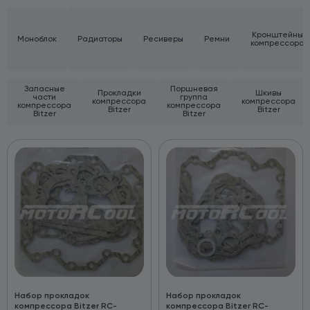
Кронштейны
Моноблок
Радиаторы
Ресиверы
Ремни
компрессора
Запасные
Поршневая
Прокладки
Шкивы
части
группа
компрессора
компрессора
компрессора
компрессора
Bitzer
Bitzer
Bitzer
Bitzer
Набор прокладок
Набор прокладок
компрессора Bitzer RC-
компрессора Bitzer RC-