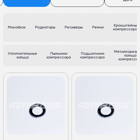
Кронштейны
Моноблок
Радиаторы
Ресиверы
Ремни
компрессора
Металлорези
Уплотнительные
Пыльники
Подшипники
кольца к
кольца
компрессора
компрессора
компрессо