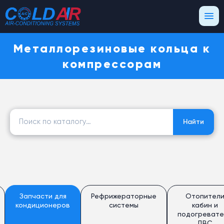
Металлорезиновые кольца к
компрессорам
Найти:
Найти
Запчасти для
Рефрижераторные
Отопител
кондиционеров
системы
кабин и
подогревате
ДВС