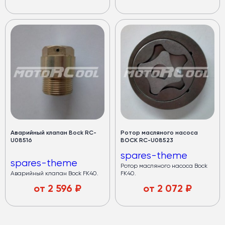
Аварийный клапан Bock RC-
Ротор масляного насоса
U08516
BOCK RC-U08523
spares-theme
spares-theme
Ротор масляного насоса Bock
Аварийный клапан Bock FK40.
FK40.
от
2 596
₽
от
2 072
₽