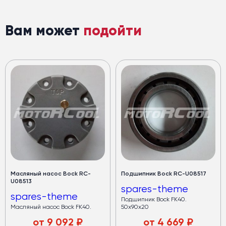
Вам может
подойти
Масляный насос Bock RC-
Подшипник Bock RC-U08517
U08513
spares-theme
spares-theme
Подшипник Bock FK40.
Масляный насос Bock FK40.
50х90х20
от
9 092
₽
от
4 669
₽