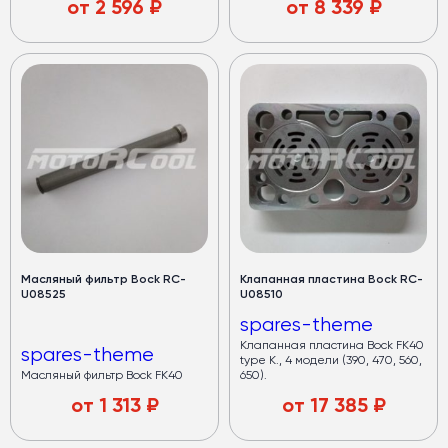
от
2 596
₽
от
8 339
₽
Масляный фильтр Bock RC-
Клапанная пластина Bock RC-
U08525
U08510
spares-theme
Клапанная пластина Bock FK40
spares-theme
type K., 4 модели (390, 470, 560,
Масляный фильтр Bock FK40
650).
от
1 313
₽
от
17 385
₽