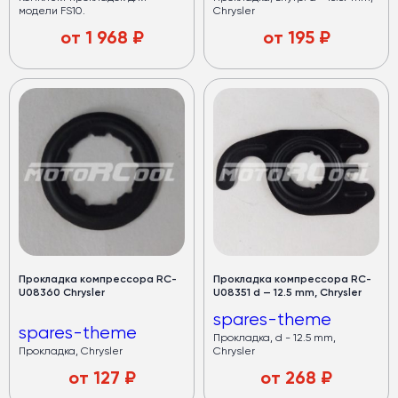
модели FS10.
Chrysler
от
1 968
₽
от
195
₽
Прокладка компрессора RC-
Прокладка компрессора RC-
U08360 Chrysler
U08351 d — 12.5 mm, Chrysler
spares-theme
spares-theme
Прокладка, d - 12.5 mm,
Прокладка, Chrysler
Chrysler
от
127
₽
от
268
₽