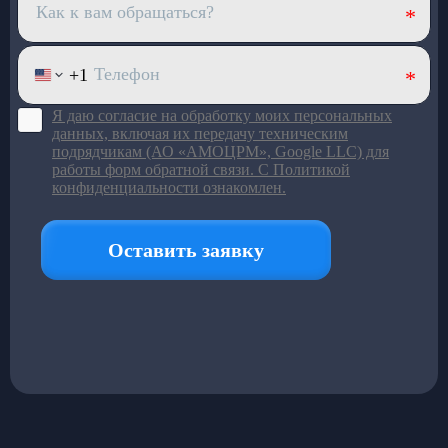
к износу
Большой ряд моделей под
разный пассажиропоток
Подробнее в каталоге