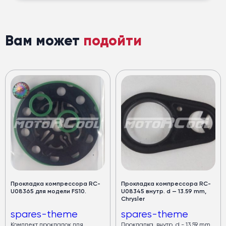
Вам может
подойти
Прокладка компрессора RC-
Прокладка компрессора RC-
U08365 для модели FS10.
U08345 внутр. d — 13.59 mm,
Chrysler
spares-theme
spares-theme
Комплект прокладок для
Прокладка, внутр. d - 13.59 mm,