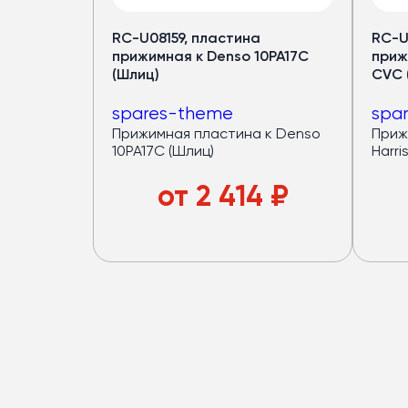
для автобус
RC-U08159, пластина
RC-U
Медный испаритель и полуто
прижимная к Denso 10PA17C
приж
Срок службы — от 7 лет
(Шлиц)
CVC 
Хладопроизводительность 
spares-theme
spa
Запас мощности конденсат
Прижимная пластина к Denso
Приж
(компрессор работает в ща
10PA17C (Шлиц)
Harri
4 вентилятора по
120 Вт
— р
Верхний корпус из
стеклово
от
2 414
₽
Большой ряд моделей под
р
Подробнее в каталог