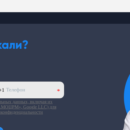
кали?