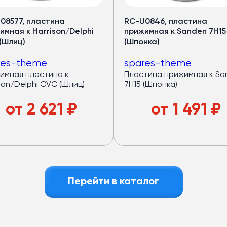
ов
08577, пластина
RC-U0846, пластина
рный запас мощности.
имная к Harrison/Delphi
прижимная к Sanden 7Н15
(Шлиц)
(Шпонка)
—
32 кВт
res-theme
spares-theme
оров —
40 кВт
имная пластина к
Пластина прижимная к Sa
дящем режиме)
son/Delphi CVC (Шлиц)
7Н15 (Шпонка)
авномерный холод по салону
локна
: лёгкий и устойчив к износу
от
2 621
₽
от
1 491
₽
азный пассажиропоток
е
Перейти в каталог