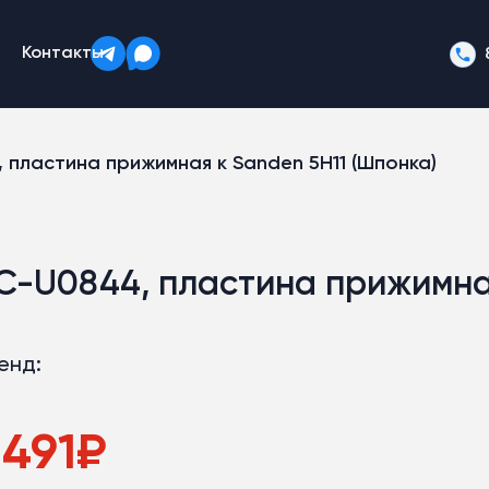
Контакты
 пластина прижимная к Sanden 5Н11 (Шпонка)
C-U0844, пластина прижимная
енд:
 491
₽