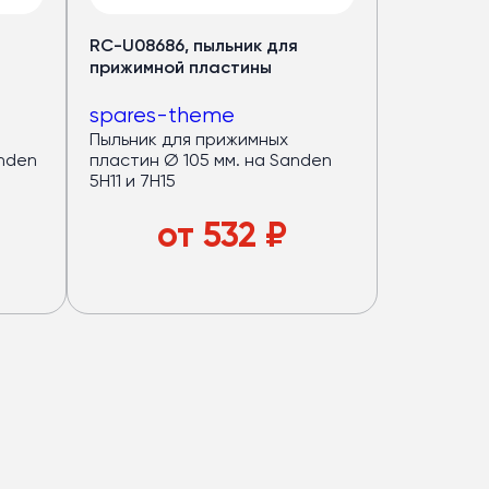
RC-U08686, пыльник для
прижимной пластины
spares-theme
Пыльник для прижимных
nden
пластин Ø 105 мм. на Sanden
5H11 и 7H15
от
532
₽