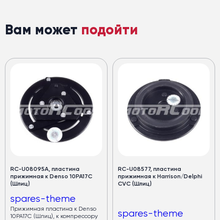
Вам может
подойти
RC-U08095А, пластина
RC-U08577, пластина
прижимная к Denso 10PA17C
прижимная к Harrison/Delphi
(Шлиц)
CVC (Шлиц)
spares-theme
Прижимная пластина к Denso
spares-theme
10PA17C (Шлиц), к компрессору