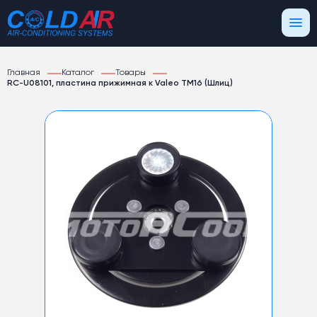
Главная
Каталог
Товары
RC-U08101, пластина прижимная к Valeo TM16 (Шлиц)