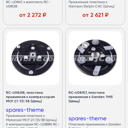
RC-U0847, к комплекту RC-
Прижимная пластина к
U08128
Harrison/Delphi CVC (Шлиц)
от
2 272
₽
от
2 621
₽
RC-U08618, пластина
RC-U08157, пластина
прижимная к компрессорам
прижимная к Sanden 7H15
MCF 27/33/38 (Шлиц)
(Шлиц)
spares-theme
Прижимная пластина к
spares-theme
Motorcool MCF 27/33/38 (Шлиц)
К компрессорам RC-U08599, RC-
Пластина прижимная к Sanden