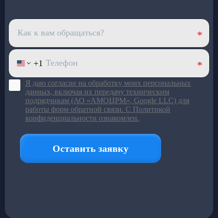
Верхний корпус из
стекловолокна
: лёгкий и устойчив
к износу
Большой ряд моделей под
разный пассажиропоток
Подробнее в каталоге