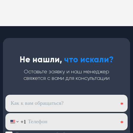
Кондиционеры
для автобусов
Не нашли,
что искали?
Медный испаритель и полуторный запас мощности.
Срок службы — от 7 лет
Оставьте заявку и наш менеджер
Хладопроизводительность —
32 кВт
свяжется с вами для консультации
Запас мощности конденсаторов —
40 кВт
(компрессор работает в щадящем режиме)
4 вентилятора по
120 Вт
— равномерный холод по
салону
Верхний корпус из
стекловолокна
: лёгкий и устойчив
к износу
Большой ряд моделей под
разный пассажиропоток