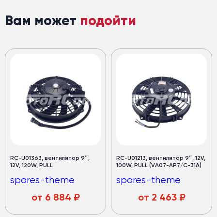
Вам может
подойти
RC-U01363, вентилятор 9″,
RC-U01213, вентилятор 9″, 12V,
12V, 120W, PULL
100W, PULL (VA07-AP7/C-31A)
spares-theme
spares-theme
от
6 884
₽
от
2 463
₽