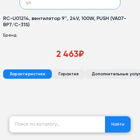
1
/
1
RC-U01214, вентилятор 9″, 24V, 100W, PUSH (VA07-
BP7/C-31S)
Бренд:
2 463
₽
Характеристики
Гарантия
Дополнительные услу
Найти:
Найти