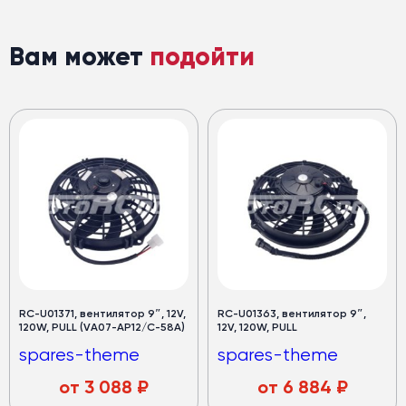
Вам может
подойти
RC-U01371, вентилятор 9″, 12V,
RC-U01363, вентилятор 9″,
120W, PULL (VA07-AP12/C-58A)
12V, 120W, PULL
spares-theme
spares-theme
от
3 088
₽
от
6 884
₽