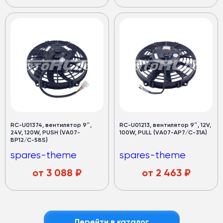
RC-U01374, вентилятор 9″,
RC-U01213, вентилятор 9″, 12V,
24V, 120W, PUSH (VA07-
100W, PULL (VA07-AP7/C-31A)
BP12/C-58S)
spares-theme
spares-theme
от
3 088
₽
от
2 463
₽
Перейти в каталог