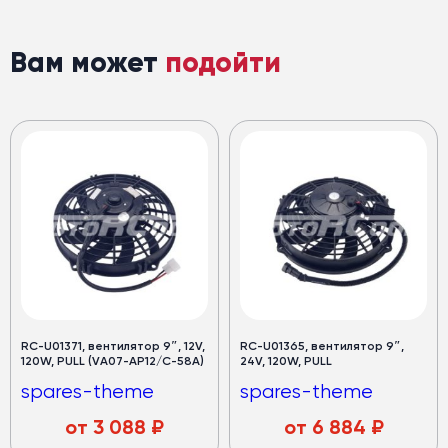
Вам может
подойти
RC-U01371, вентилятор 9″, 12V,
RC-U01365, вентилятор 9″,
120W, PULL (VA07-AP12/C-58A)
24V, 120W, PULL
spares-theme
spares-theme
от
3 088
₽
от
6 884
₽