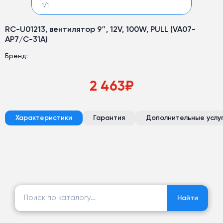
1
/
1
RC-U01213, вентилятор 9″, 12V, 100W, PULL (VA07-
AP7/C-31A)
Бренд:
2 463
₽
Характеристики
Гарантия
Дополнительные услу
Найти:
Найти