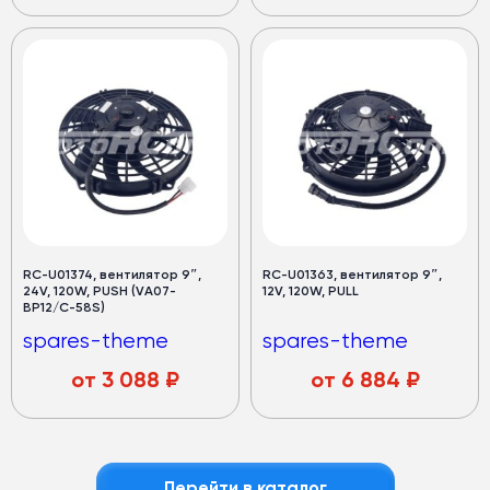
RC-U01374, вентилятор 9″,
RC-U01363, вентилятор 9″,
24V, 120W, PUSH (VA07-
12V, 120W, PULL
BP12/C-58S)
spares-theme
spares-theme
от
3 088
₽
от
6 884
₽
Перейти в каталог