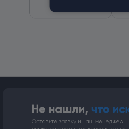
М27х1,75
межд
фланц
Не нашли,
что ис
Оставьте заявку и наш менеджер