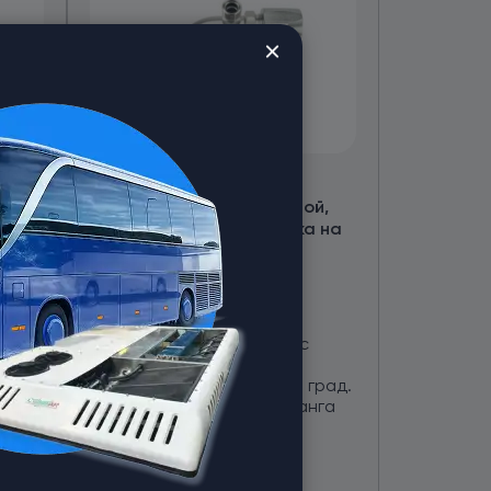
RC-U07375, фитинг
й,
соединительный с резьбой,
шланг
90°, на шланг 1 1/8″, гайка на
46, фланец 42 мм., доп.
подключение O-Ring
spares-theme
Фитинг соединительный с
на
резьбой, на шланг 1 1/8"
аль
Материал: сталь Угол: 90 град.
х
Внутренних диаметр шланга
Гайки
28,5 мм. Гайка на 46.
Присоединительный диаметр
фланца: 42 мм. Расстояние
от
4 128
₽