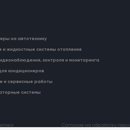
еры на автотехнику
 и жидкостные cистемы отопления
идеонаблюдения, контроля и мониторинга
для кондиционеров
 и сервисные работы
аторные системы
литика
Согласие на обработку перс