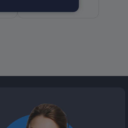
между центрами отверстия
фланца: 60 мм. Доп.
подключение: наружная
резьба 7/8"-14UNF O-Ring