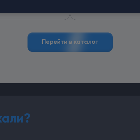
у центрами отверстия
а: 60 мм.
Перейти в каталог
кали?