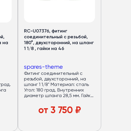
RC-U07376, фитинг
й,
соединительный с резьбой,
а на
180°, двухсторонний, на шланг
1 1/8 , гайки на 46
spares-theme
Фитинг соединительный с
резьбой, двухсторонний, на
град.
шланг 1 1/8" Материал: сталь
нга
Угол: 180 град. Внутренних
диаметр шланга 28,5 мм. Гайки
етр
на 46.
е
от
3 750
₽
ия