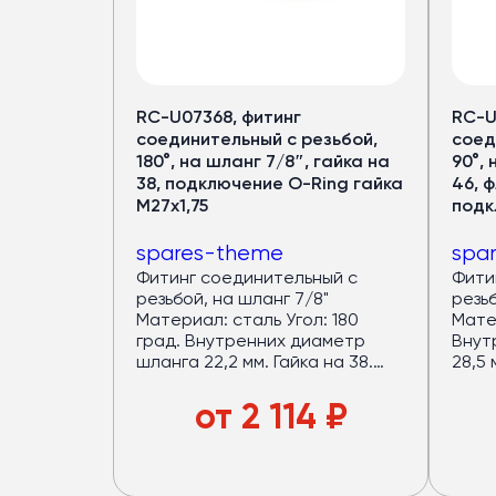
Кондицион
для автобус
RC-U07368, фитинг
RC-U
соединительный с резьбой,
соед
Медный испаритель и полуто
180°, на шланг 7/8″, гайка на
90°, 
Срок службы — от 7 лет
38, подключение O-Ring гайка
46, ф
М27х1,75
подк
Хладопроизводительность 
Запас мощности конденсат
spares-theme
spa
(компрессор работает в ща
Фитинг соединительный с
Фити
4 вентилятора по
120 Вт
— р
резьбой, на шланг 7/8"
резьб
Верхний корпус из
стеклово
Материал: сталь Угол: 180
Матер
град. Внутренних диаметр
Внут
Большой ряд моделей под
р
шланга 22,2 мм. Гайка на 38.
28,5 
Присоединительный диаметр:
Прис
17,5 мм., O-Ring Гайка: резьба
флан
от
2 114
₽
Подробнее в каталог
М27х1,75
межд
фланц
подк
резь