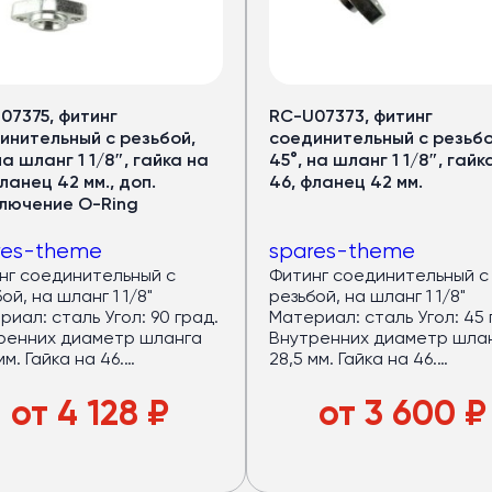
еры
ов
07375, фитинг
RC-U07373, фитинг
инительный с резьбой,
соединительный с резьбо
рный запас мощности.
на шланг 1 1/8″, гайка на
45°, на шланг 1 1/8″, гайк
ланец 42 мм., доп.
46, фланец 42 мм.
лючение O-Ring
—
32 кВт
оров —
40 кВт
res-theme
spares-theme
дящем режиме)
нг соединительный с
Фитинг соединительный с
авномерный холод по салону
ой, на шланг 1 1/8"
резьбой, на шланг 1 1/8"
локна
: лёгкий и устойчив к износу
иал: сталь Угол: 90 град.
Материал: сталь Угол: 45 
ренних диаметр шланга
Внутренних диаметр шла
азный пассажиропоток
мм. Гайка на 46.
28,5 мм. Гайка на 46.
оединительный диаметр
Присоединительный диам
ца: 42 мм. Расстояние
фланца: 42 мм. Расстояни
от
4 128
₽
от
3 600
₽
е
у центрами отверстия
между центрами отверст
а: 60 мм. Доп.
фланца: 60 мм.
лючение: наружная
ба 7/8"-14UNF O-Ring