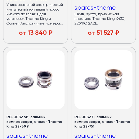
Универсальный электрический
spares-theme
импульсный топливный насос
низкого давления для
Шкив, муфта, прижимная
установок Thermo King и
пластина Thermo King X430,
Carrier. Аналогичные номера:
226*197, 2A2B.
10-41-7059, 10417059, 41-7059,
от
13 840
₽
от
51 527
₽
417059, 417-059, US-41-7059,
US417059, US-41-7059-HP,
US417059HP, 41-2638, 412638, 30-
01080-00, 300108000, 30-
01080-02, 300108002, 30-01108-
00, 300110800, 30-01108-01,
300110801, 30-01108-01SV,
300110801SV, 30-01108-02,
300110802, 30-01108-03,
300110803, 30-01108-10,
300110810, 30-01108-11, 300110811,
30-01108-12, 300110812.
RC-U08668, сальник
RC-U08671, сальник
компрессора, аналог Thermo
компрессора, аналог Thermo
King 22-899
King 22-751
spares-theme
spares-theme