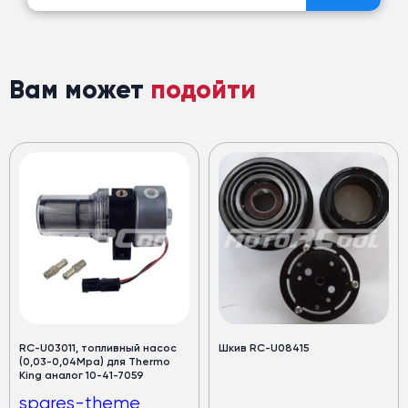
Вам может
подойти
RC-U03011, топливный насос
Шкив RC-U08415
(0,03-0,04Мра) для Thermo
King аналог 10-41-7059
spares-theme