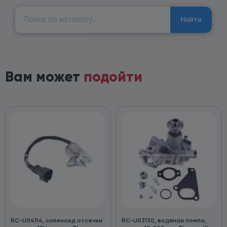
Найти:
Найти
Вам может
подойти
RC-U04114, соленоид отсечки
RC-U03130, водяная помпа,