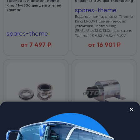
топлива 12V, аналог Thermo
аналог 13-509 для Thermo King
King 41-4306 для двигателей
spares-theme
Yanmar
Водяная помпа, аналог Thermo
King 13-509 Применяемость:
установки Thermo King
SB/SL/Sle/SLX/SLXe, двигателя
spares-theme
Yanmar ТК 4.82 / 4.86 / 4.86V
от
7 497
₽
от
16 901
₽
RC-U08668, сальник
RC-U04119, соленоид
компрессора, аналог Thermo
оборотов двигателя 12V,
King 22-899
аналог Thermo King 44-9181