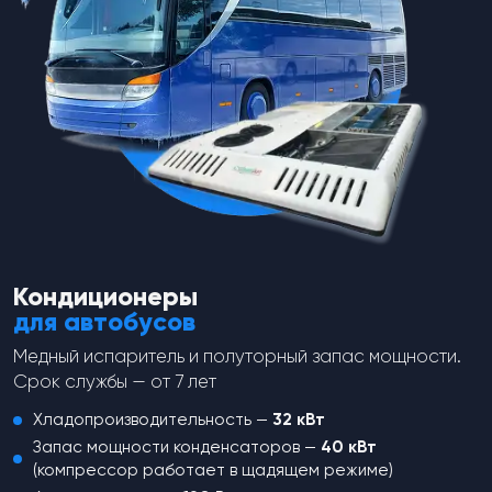
spares-theme
spares-theme
Сальник компрессора, аналог
Соленоид оборотов двигателя
Thermo King 22-899 для
12V, для установок Thermo King
компрессоров X214
44-9181, 41-1566
от
7 157
₽
от
15 437
₽
Перейти в каталог
Кондиционеры
для автобусов
Медный испаритель и полуторный запас мощности.
Срок службы — от 7 лет
Хладопроизводительность —
32 кВт
Запас мощности конденсаторов —
40 кВт
(компрессор работает в щадящем режиме)
Не нашли,
что искали?