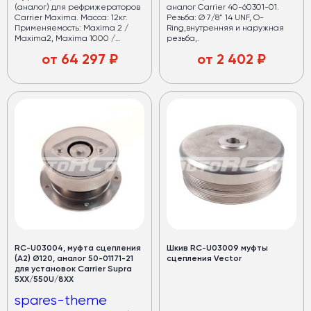
(аналог) для рефрижераторов
аналог Carrier 40-60301-01.
Carrier Maxima. Масса: 12кг.
Резьба: Ø 7/8" 14 UNF, O-
Применяемость: Maxima 2 /
Ring,внутренняя и наружная
Maxima2, Maxima 1000 /
резьба,.
Maxima1000, Maxima1200 Mt /
от
64 297
₽
от
2 402
₽
Maxima1200Mt, Maxima 1300 /
Maxima1300, Maxima 1300 Mt /
Maxima1300Mt, Maxima Plus /
MaximaPlus, Genesis TM 800 /
GenesisTM800. Номер
каталога: 50-60196-00,
506019600, 50-6019600, 50-
60196-01, 506019601, 50-6019601,
50-60196-02, 506019602, 50-
6019602, 71-03334, 7103334, 710-
3334, 71-02179, 7102179, 710-2179.
RC-U03004, муфта сцепления
Шкив RC-U03009 муфты
(А2) Ø120, аналог 50-01171-21
сцепления Vector
для установок Carrier Supra
5XX/550U/8XX
spares-theme