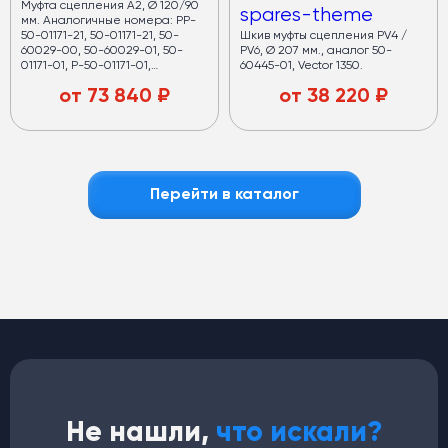
Муфта сцепления А2, Ø 120/90
spares-theme
мм. Аналогичные номера: PP-
50-01171-21, 50-01171-21, 50-
Шкив муфты сцепления PV4 /
60029-00, 50-60029-01, 50-
PV6, Ø 207 мм., аналог 50-
01171-01, P-50-01171-01,
60445-01, Vector 1350.
PP500117121, 500117121,
от
73 840
₽
от
38 220
₽
506002900, 506002901,
500117101, P500117101.
Применяемость: Supra 322 /
Supra 422 / Supra 522 / Supra
550 / Supra 444 / Supra 722U /
Supra 822 / Supra 850 / Supra
850 Mt / Supra 850U
Перейти в каталог
Кондиционеры
для автобусов
Медный испаритель и полуторный запас мощности.
Срок службы — от 7 лет
Хладопроизводительность —
32 кВт
Запас мощности конденсаторов —
40 кВт
Не нашли,
что искали?
(компрессор работает в щадящем режиме)
4 вентилятора по
120 Вт
— равномерный холод по