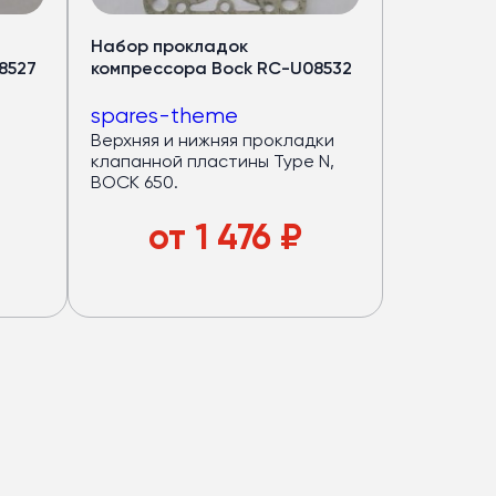
Набор прокладок
8527
компрессора Bock RC-U08532
spares-theme
Верхняя и нижняя прокладки
клапанной пластины Type N,
BOCK 650.
от
1 476
₽