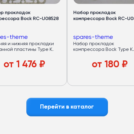
р прокладок
Набор прокладок
рессора Bock RC-U08528
компрессора Bock RC-U0
res-theme
spares-theme
няя и нижняя прокладки
Набор прокладок
анной пластины Type K.
компрессора Bock Type K.
от
1 476
₽
от
180
₽
Перейти в каталог