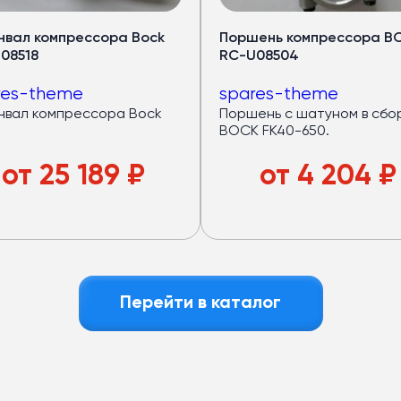
рный запас мощности.
нвал компрессора Bock
Поршень компрессора B
08518
RC-U08504
—
32 кВт
res-theme
spares-theme
оров —
40 кВт
нвал компрессора Bock
Поршень с шатуном в сбо
дящем режиме)
BOCK FK40-650.
авномерный холод по салону
от
25 189
₽
от
4 204
₽
локна
: лёгкий и устойчив к износу
азный пассажиропоток
е
Перейти в каталог