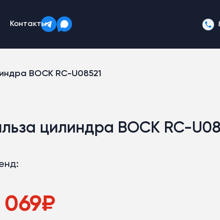
Контакты
линдра BOCK RC-U08521
ильза цилиндра BOCK RC-U08
енд:
 069
₽