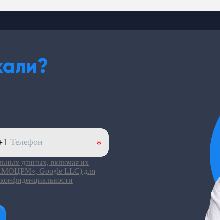
кали?