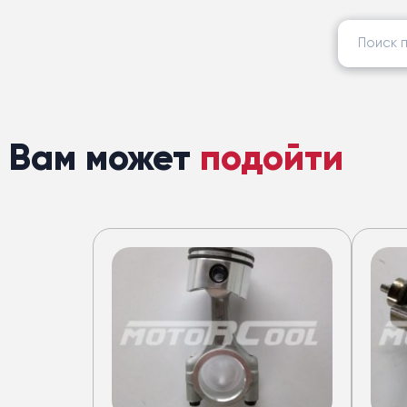
Найти:
Вам может
подойти
Кондицион
для автобус