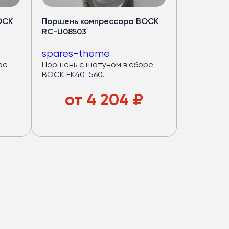
OCK
Поршень компрессора BOCK
RC-U08503
spares-theme
ре
Поршень с шатуном в сборе
BOCK FK40-560.
от
4 204
₽