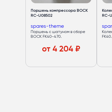
Медный испаритель и полуто
Поршень компрессора BOCK
Коле
RC-U08502
RC-U
Срок службы — от 7 лет
Хладопроизводительность 
spares-theme
spa
Запас мощности конденсат
Поршень с шатуном в сборе
Коле
(компрессор работает в ща
BOCK FK40-470.
FK40.
4 вентилятора по
120 Вт
— р
от
4 204
₽
Верхний корпус из
стеклово
Большой ряд моделей под
р
Подробнее в каталог