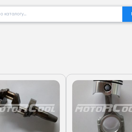
еры
ов