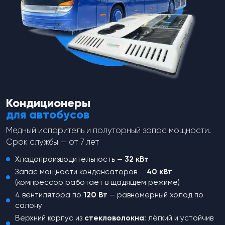
Перейти в каталог
Кондиционеры
для автобусов
Медный испаритель и полуторный запас мощности.
Срок службы — от 7 лет
Не нашли,
что искали?
Хладопроизводительность —
32 кВт
Запас мощности конденсаторов —
40 кВт
Оставьте заявку и наш менеджер
(компрессор работает в щадящем режиме)
свяжется с вами для консультации
4 вентилятора по
120 Вт
— равномерный холод по
салону
Верхний корпус из
стекловолокна
: лёгкий и устойчив