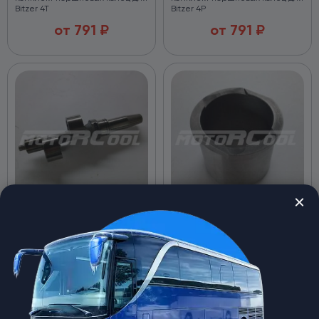
Bitzer 4T
Bitzer 4P
от
791
₽
от
791
₽
Коленвал компрессора Bitzer
Гильза цилиндра Bitzer RC-
RC-U08562
U08556
spares-theme
spares-theme
Коленвал компрессора Bitzer
(4U,4T,4P,4N)
Гильза цилиндра Bitzer 4P.
от
25 189
₽
от
6 827
₽