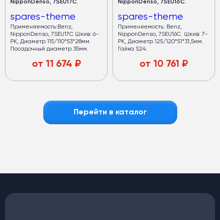
NipponDenso, 7SEU17C.
NipponDenso, 7SEU16C.
spares-theme
spares-theme
Применяемость:Benz,
Применяемость: Benz,
NipponDenso, 7SEU17C Шкив: 6-
NipponDenso, 7SEU16C. Шкив: 7-
PK, Диаметр 115/110*53*28мм.
PK, Диаметр 125/120*51*31,5мм.
Посадочный диаметр 35мм.
Гайка S24.
от
11 674
₽
от
10 761
₽
Перейти в каталог