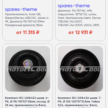
spares-theme
spares-theme
Диаметр: 114/110*40, 4PK,
Применяемость: Audi-Q5,
подшипник: 35*52*22, шлиц
NipponDenso, 6SEU14C. Шкив: 6-
14мм. Компрессор/авто: Denso
PK, Диаметр 115/110*42*29мм.
7SEU16C/A6/2001,
Посадочный диаметр 35мм.
7SEU16C/A6/2000-2004, OEM:
8EO260805AB/4B0260805G/
от
11 315
₽
от
12 931
₽
4471709090
Комплект RC-U08452 шкив: 6-
Комплект RC-U08436 шкив: 7-
PK, Ø 115/110*53*28мм, посад. Ø
PK, Ø 125/120*51*31,5мм. Гайка
35 мм, применяемость:Benz,
S24, применяемость: Benz,