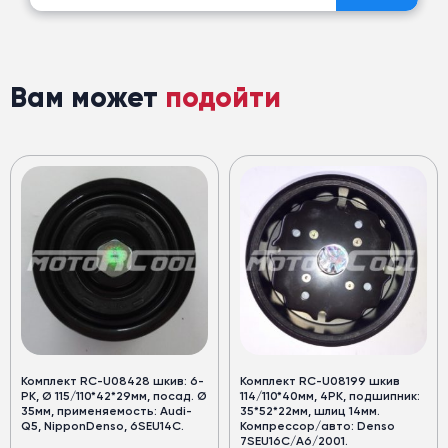
Вам может
подойти
Комплект RC-U08428 шкив: 6-
Комплект RC-U08199 шкив
PK, Ø 115/110*42*29мм, посад. Ø
114/110*40мм, 4PK, подшипник:
35мм, применяемость: Audi-
35*52*22мм, шлиц 14мм.
Q5, NipponDenso, 6SEU14C.
Компрессор/авто: Denso
7SEU16C/A6/2001.