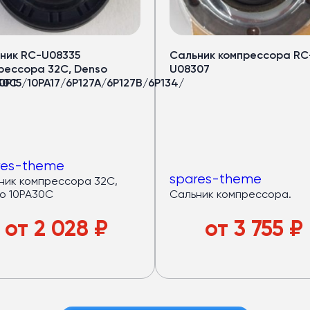
еры
ов
ник RC-U08335
Сальник компрессора RC
рессора 32C, Denso
U08307
рный запас мощности.
0P15/10PA17/6P127A/6P127B/6P134/
30C
—
32 кВт
оров —
40 кВт
дящем режиме)
авномерный холод по салону
res-theme
spares-theme
локна
: лёгкий и устойчив к износу
ик компрессора 32C,
o 10PA30C
Сальник компрессора.
азный пассажиропоток
от
2 028
₽
от
3 755
₽
е