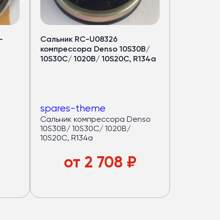
-
Сальник RC-U08326
компрессора Denso 10S30B/
10S30C/ 1020B/ 10S20C, R134a
spares-theme
Сальник компрессора Denso
10S30B/ 10S30C/ 1020B/
10S20C, R134a
от
2 708
₽