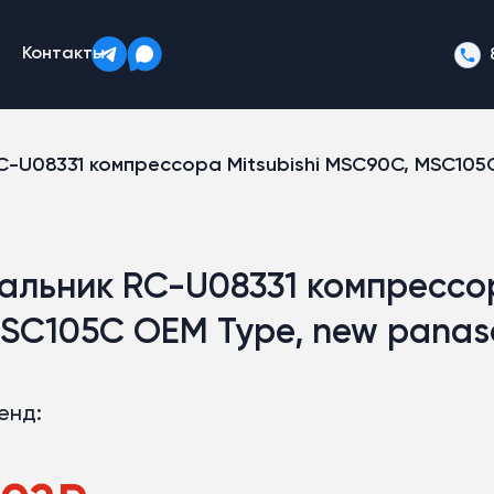
Контакты
C-U08331 компрессора Mitsubishi MSC90C, MSC105
альник RC-U08331 компрессор
SC105C OEM Type, new panas
енд: