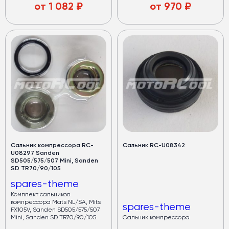
от
1 082
₽
от
970
₽
Сальник компрессора RC-
Сальник RC-U08342
U08297 Sanden
SD505/575/507 Mini, Sanden
SD TR70/90/105
spares-theme
Комплект сальников
компрессора Mats NL/SA, Mits
spares-theme
FX105V, Sanden SD505/575/507
Mini, Sanden SD TR70/90/105.
Сальник компрессора