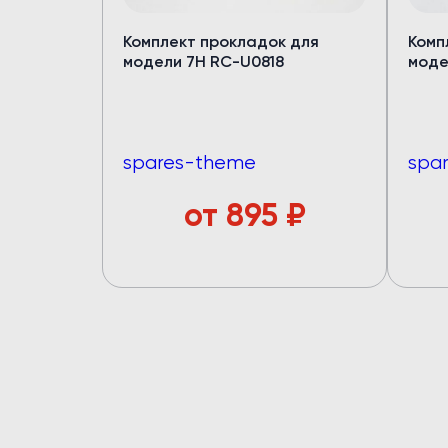
для автобус
Комплект прокладок для
Комп
Медный испаритель и полуто
модели 7Н RC-U0818
моде
Срок службы — от 7 лет
Хладопроизводительность 
Запас мощности конденсат
(компрессор работает в ща
spares-theme
spa
4 вентилятора по
120 Вт
— р
Верхний корпус из
стеклово
от
895
₽
Большой ряд моделей под
р
Подробнее в каталог