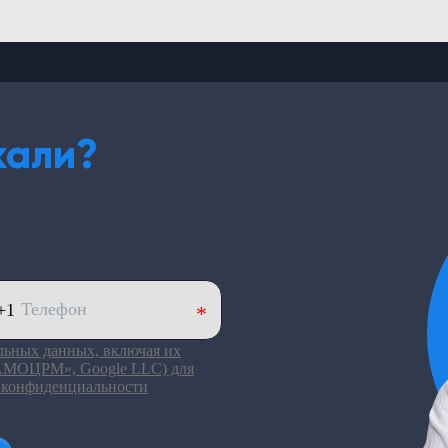
кали?