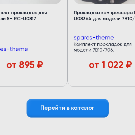
ов
лект прокладок для
Прокладка компрессора 
рный запас мощности.
ли 5Н RC-U0817
U08364 для модели 7B10/
—
32 кВт
spares-theme
оров —
40 кВт
Комплект прокладок для
дящем режиме)
res-theme
модели 7B10/706.
авномерный холод по салону
локна
: лёгкий и устойчив к износу
от
895
₽
от
1 022
₽
азный пассажиропоток
е
Перейти в каталог