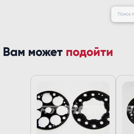
Найти:
Вам может
подойти
Кондицион