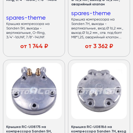
Ring, 3/4″-16UNF, 7/8″-14UNF
Ø 16,2 мм., выход Ø 16,2 мм.,
аварийный клапан
spares-theme
spares-theme
Крышка компрессора на
Крышка компрессора на
Sanden 7H, выходы -
Sanden 5Н, выходы -
вертикальные, вход Ø 16,2 мм.,
вертикальные, O-Ring,
выход Ø 16,2 мм., отв. под болт
3/4"-16UNF, 7/8"-14UNF.
М8*1,25, аварийный клапан.
Аналог на Dodge.
от
1 744
₽
от
3 362
₽
Крышка RC-U08175 на
Крышка RC-U08186 на
компрессора Sanden 5H,
компрессора Sanden 7H, вход