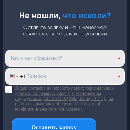
(компрессор работает в щадящем режиме)
4 вентилятора по
120 Вт
— равномерный холод по
Не нашли,
что искали?
салону
Верхний корпус из
стекловолокна
: лёгкий и устойчив
Оставьте заявку и наш менеджер
к износу
свяжется с вами для консультации
Большой ряд моделей под
разный пассажиропоток
Подробнее в каталоге