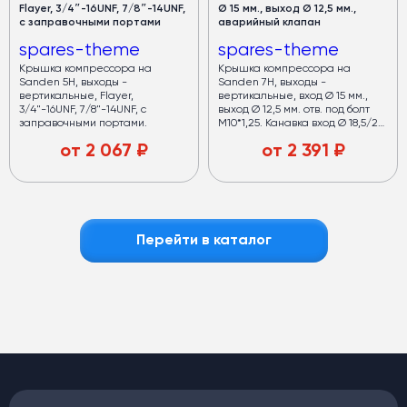
Flayer, 3/4″-16UNF, 7/8″-14UNF,
Ø 15 мм., выход Ø 12,5 мм.,
с заправочными портами
аварийный клапан
spares-theme
spares-theme
Крышка компрессора на
Крышка компрессора на
Sanden 5Н, выходы -
Sanden 7Н, выходы -
вертикальные, Flayer,
вертикальные, вход Ø 15 мм.,
3/4"-16UNF, 7/8"-14UNF, с
выход Ø 12,5 мм. отв. под болт
заправочными портами.
М10*1,25. Канавка вход Ø 18,5/25
мм., выход Ø 15/21,5 мм.,
от
2 067
₽
от
2 391
₽
аварийный клапан. К крышке
подходят кольца RC-U07361 и
RC-U07362.
Перейти в каталог
Кондиционеры
для автобусов
Медный испаритель и полуторный запас мощности.
Срок службы — от 7 лет
Хладопроизводительность —
32 кВт
Запас мощности конденсаторов —
40 кВт