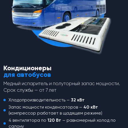
Муфта — аналог Denso, 12V, Cu.
Муфта — аналог Denso, 12V, Cu.
от
3 947
₽
от
4 554
₽
Перейти в каталог
Кондиционеры
для автобусов
Медный испаритель и полуторный запас мощности.
Срок службы — от 7 лет
Хладопроизводительность —
32 кВт
Не нашли,
что искали?
Запас мощности конденсаторов —
40 кВт
(компрессор работает в щадящем режиме)
Оставьте заявку и наш менеджер
4 вентилятора по
120 Вт
— равномерный холод по
свяжется с вами для консультации
салону