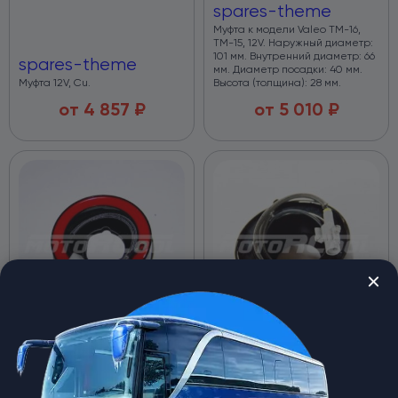
spares-theme
Муфта к модели Valeo TM-16,
ТМ-15, 12V. Наружный диаметр:
101 мм. Внутренний диаметр: 66
spares-theme
мм. Диаметр посадки: 40 мм.
Муфта 12V, Cu.
Высота (толщина): 28 мм.
от
4 857
₽
от
5 010
₽
Муфта электромагнитная RC-
Муфта электромагнитная RC-
U08153 аналог Denso, 12V.
U08151 аналог Denso, 12V.
spares-theme
spares-theme