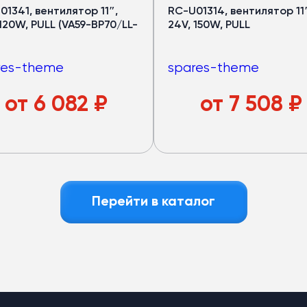
01341, вентилятор 11″,
RC-U01314, вентилятор 11
 120W, PULL (VA59-BP70/LL-
24V, 150W, PULL
res-theme
spares-theme
от
6 082
₽
от
7 508
₽
Перейти в каталог