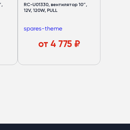
″,
RC-U01330, вентилятор 10″,
12V, 120W, PULL
spares-theme
от
4 775
₽