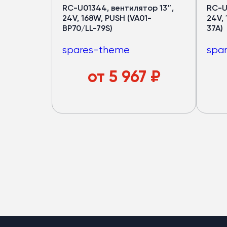
RC-U01344, вентилятор 13″,
RC-U
24V, 168W, PUSH (VA01-
24V,
BP70/LL-79S)
37A)
spares-theme
spa
от
5 967
₽