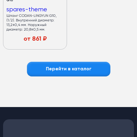
G10
spares-theme
Шланг CODAN-LINGYUN G10,
(1/2). Внутренний диаметр:
13,2±0,4 мм. Наружный
диаметр: 20,8±0,5 мм.
от
861
₽
Перейти в каталог
Кондиционеры
для автобусов
Медный испаритель и полуторный запас мощности.
Срок службы — от 7 лет
Хладопроизводительность —
32 кВт
Запас мощности конденсаторов —
40 кВт
(компрессор работает в щадящем режиме)