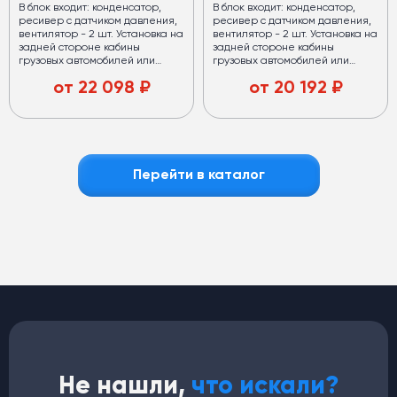
В блок входит: конденсатор,
В блок входит: конденсатор,
ресивер с датчиком давления,
ресивер с датчиком давления,
вентилятор - 2 шт. Установка на
вентилятор - 2 шт. Установка на
задней стороне кабины
задней стороне кабины
грузовых автомобилей или
грузовых автомобилей или
седельных тягачей.
седельных тягачей.
от
22 098
₽
от
20 192
₽
Перейти в каталог
Кондиционеры
для автобусов
Медный испаритель и полуторный запас мощности.
Срок службы — от 7 лет
Хладопроизводительность —
32 кВт
Запас мощности конденсаторов —
40 кВт
(компрессор работает в щадящем режиме)
Не нашли,
что искали?