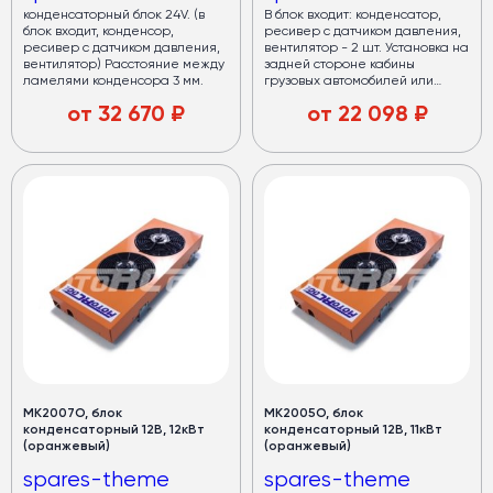
конденсаторный блок 24V. (в
В блок входит: конденсатор,
блок входит, конденсор,
ресивер с датчиком давления,
ресивер с датчиком давления,
вентилятор - 2 шт. Установка на
вентилятор) Расстояние между
задней стороне кабины
ламелями конденсора 3 мм.
грузовых автомобилей или
седельных тягачей.
от
32 670
₽
от
22 098
₽
МК2007О, блок
МК2005О, блок
конденсаторный 12В, 12кВт
конденсаторный 12В, 11кВт
(оранжевый)
(оранжевый)
spares-theme
spares-theme