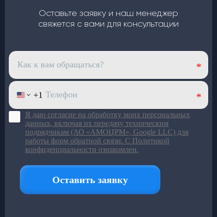
4 вентилятора по
120 Вт
— равномерный холод по
салону
Оставьте заявку и наш менеджер
Верхний корпус из
стекловолокна
: лёгкий и устойчив
свяжется с вами для консультации
к износу
Большой ряд моделей под
разный пассажиропоток
Подробнее в каталоге