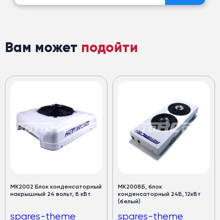
Вам может
подойти
МК2002 Блок конденсаторный
МК2008Б, блок
накрышный 24 вольт, 8 кВт.
конденсаторный 24В, 12кВт
(белый)
spares-theme
spares-theme