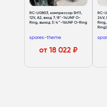
для автобус
Медный испаритель и полуто
RC-U0803, компрессор 5H11,
RC-U
Срок службы — от 7 лет
12V, A2, вход 7/8″-14UNF O-
24V,
Ring, выход 3/4″-16UNF O-Ring
Ring
Хладопроизводительность 
Ring)
Запас мощности конденсат
(компрессор работает в ща
spares-theme
spa
4 вентилятора по
120 Вт
— р
Верхний корпус из
стеклово
от
18 022
₽
Большой ряд моделей под
р
Подробнее в каталог