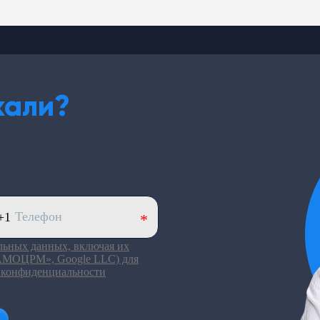
кали?