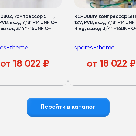
ов
рный запас мощности.
0802, компрессор 5H11,
RC-U0819, компрессор 5H1
 PV8, вход 7/8″-14UNF O-
12V, PV8, вход 7/8″-14UNF
, выход 3/4″-16UNF O-
Ring, выход 3/4″-16UNF O
—
32 кВт
оров —
40 кВт
дящем режиме)
res-theme
spares-theme
авномерный холод по салону
локна
: лёгкий и устойчив к износу
от
18 022
₽
от
18 022
₽
азный пассажиропоток
е
Перейти в каталог