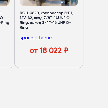
1,
RC-U0820, компрессор 5H11,
 O-
12V, A2, вход 7/8″-14UNF O-
-Ring
Ring, выход 3/4″-16 UNF O-
Ring
spares-theme
от
18 022
₽