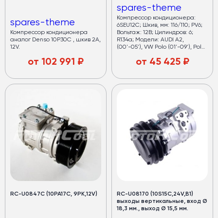
spares-theme
Компрессор кондиционера:
spares-theme
6SEU12C; Шкив, мм: 116/110; PV6;
Компрессор кондиционера
Вольтаж: 12В; Цилиндров: 6;
аналог Denso 10P30C , шкив 2А,
R134a; Модели: AUDI A2,
12V.
(00'-05'), VW Polo (01'-09'), Polo
Saloon (02'-), VW Bora (98'-05'),
от
102 991
₽
от
45 425
₽
VW FOX (03'-), VW Golf IV
(97'-05'), VW Lupo (01'-09'), Seat
Cordoba (02'-09'), Seat Ibiza IV
(02'-09'), Ibiza V(08'-), Skoda
Fabia (06'-), Skoda Fabia (6Y2)
(99'-08'), Skoda Fabia
Combi(07'-), Skoda Fabia
Combi(6Y5) (00'-07'), Skoda
Roomster (06'-).
RC-U0847С (10PA17C, 9PK,12V)
RC-U08170 (10S15С,24V,В1)
выходы вертикальные, вход Ø
18,3 мм., выход Ø 15,5 мм.