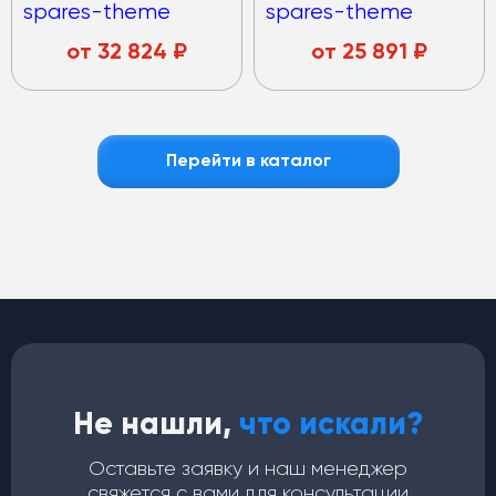
spares-theme
spares-theme
от
32 824
₽
от
25 891
₽
Перейти в каталог
Не нашли,
что искали?
Оставьте заявку и наш менеджер
свяжется с вами для консультации