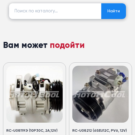
Найти:
Найти
Вам может
подойти
RC-U08119Э (10P30C, 2А,12V)
RC-U08212 (6SEU12C, PV6, 12V)