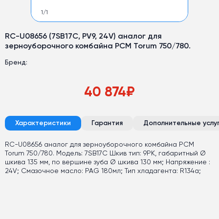
1
/
1
RC-U08656 (7SB17С, PV9, 24V) аналог для
зерноуборочного комбайна РСМ Torum 750/780.
Бренд:
40 874
₽
Характеристики
Гарантия
Дополнительные услу
RC-U08656 аналог для зерноуборочного комбайна РСМ
Torum 750/780. Модель: 7SB17С Шкив тип: 9PK, габаритный Ø
шкива 135 мм, по вершине зуба Ø шкива 130 мм; Напряжение :
24V; Смазочное масло: PAG 180мл; Тип хладагента: R134a;