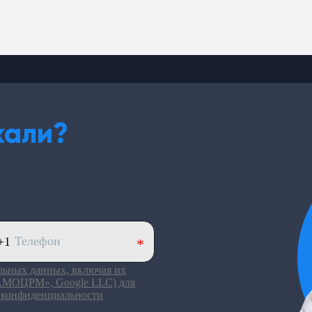
кали?