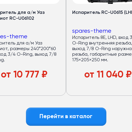
ритель для а/м Уаз
Испаритель RC-U0615 (LH
иот RC-U06102
spares-theme
res-theme
Испаритель 8Е, LHD, вход 
ритель для а/м Уаз
O-Ring внутренняя резьба,
иот, размеры 240*200*60
выход 7/8 O-Ring наружна
ход 3/4 O-Ring, выход 7/8
резьба, габаритные разм
ng.
175×205×250 мм.
от
10 777
₽
от
11 040
₽
Перейти в каталог