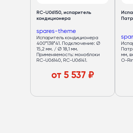
RC-U06150, испаритель
Испа
кондиционера
Патр
spares-theme
spa
Испаритель кондиционера
400*138*41. Подключение: Ø
Испа
15,2 мм. / Ø 18,1 мм.
Патр
Применяемость: моноблоки
мм, в
RC-U06140, RC-U06141.
O-Ri
от
5 537
₽