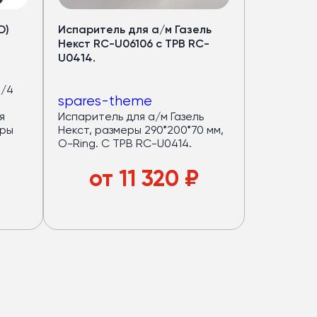
D)
Испаритель для а/м Газель
Некст RC-U06106 с ТРВ RC-
U0414.
3/4
spares-theme
я
Испаритель для а/м Газель
еры
Некст, размеры 290*200*70 мм,
O-Ring. С ТРВ RC-U0414.
от
11 320
₽