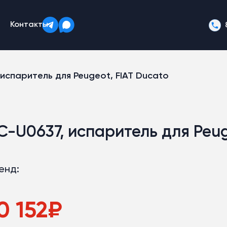
Контакты
 испаритель для Peugeot, FIAT Ducato
C-U0637, испаритель для Peug
енд:
0 152
₽