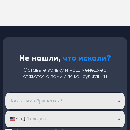
Кондиционеры
для автобусов
Не нашли,
что искали?
Медный испаритель и полуторный запас мощности.
Срок службы — от 7 лет
Оставьте заявку и наш менеджер
Хладопроизводительность —
32 кВт
свяжется с вами для консультации
Запас мощности конденсаторов —
40 кВт
(компрессор работает в щадящем режиме)
4 вентилятора по
120 Вт
— равномерный холод по
салону
Верхний корпус из
стекловолокна
: лёгкий и устойчив
к износу
Большой ряд моделей под
разный пассажиропоток