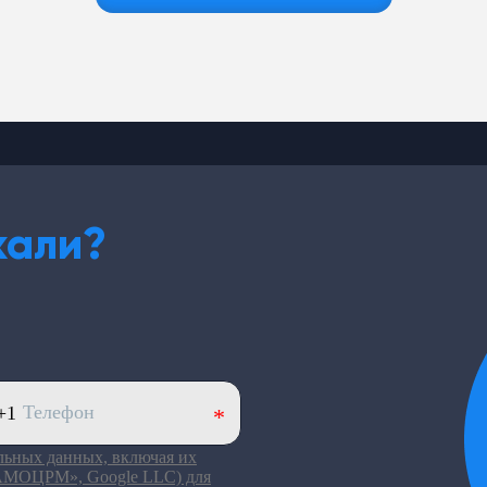
кали?