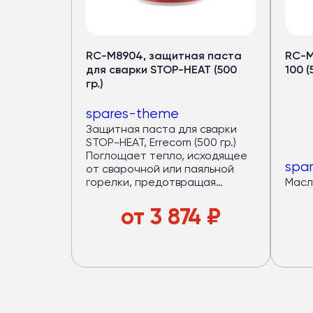
Кондицион
для автобус
RC-M8904, защитная паста
RC-M
Медный испаритель и полуто
для сварки STOP-HEAT (500
100 (
гр.)
Срок службы — от 7 лет
Хладопроизводительность 
spares-theme
Запас мощности конденсат
Защитная паста для сварки
(компрессор работает в ща
STOP-HEAT, Errecom (500 гр.)
Поглощает тепло, исходящее
4 вентилятора по
120 Вт
— р
spa
от сварочной или паяльной
Верхний корпус из
стеклово
горелки, предотвращая
Масло
Большой ряд моделей под
р
выгорание или деформацию
областей вблизи зоны
от
3 874
₽
сварочных работ.
Предотвращает
Подробнее в каталог
дорогостоящий ремонт
потенциальных повреждений,
обеспечивая защиту
компонентов установки и
материалов во время