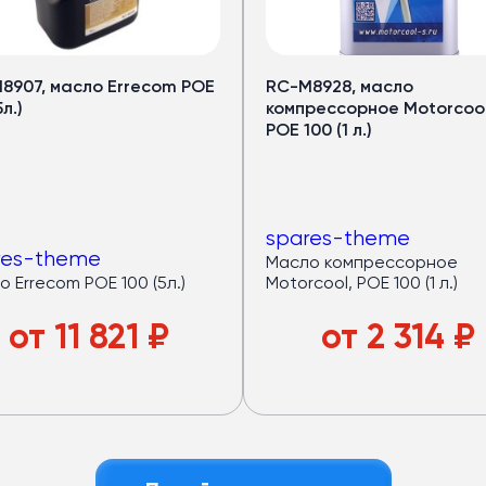
еры
ов
8907, масло Errecom POE
RC-M8928, масло
рный запас мощности.
5л.)
компрессорное Motorcool
POE 100 (1 л.)
—
32 кВт
оров —
40 кВт
дящем режиме)
spares-theme
авномерный холод по салону
res-theme
Масло компрессорное
локна
: лёгкий и устойчив к износу
 Errecom POE 100 (5л.)
Motorcool, POE 100 (1 л.)
азный пассажиропоток
от
11 821
₽
от
2 314
₽
е