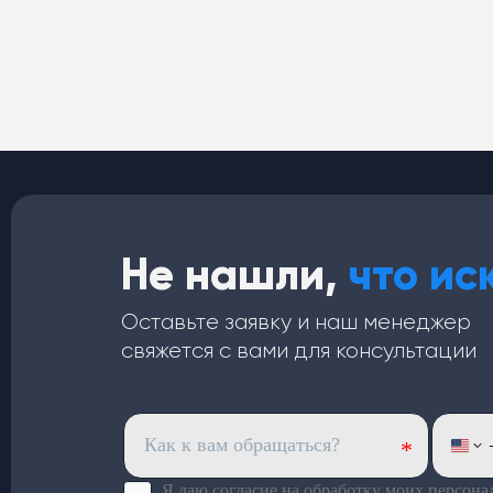
сварочных или паяльных работ.
Подходит для использования
на окрашенных или
акированных поверхностях: не
провоцирует изменение их
цвета. Средство в виде пасты:
отлично прилегает к
поверхности, не капает, не
сползает и не оставляет
следов. Для многоразового
использования: до 40 раз.
Не нашли,
что ис
Оставьте заявку и наш менеджер
свяжется с вами для консультации