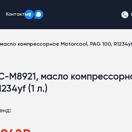
Контакты
масло компрессорное Motorcool, PAG 100, R1234yf (
C-M8921, масло компрессорно
1234yf (1 л.)
енд: