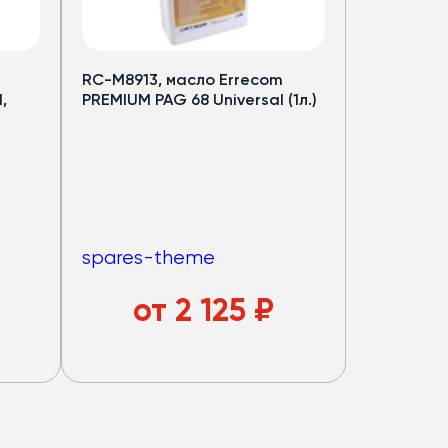
RC-M8913, масло Errecom
,
PREMIUM PAG 68 Universal (1л.)
spares-theme
от
2 125
₽