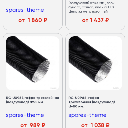
(воздуховод) d=100мм., слои:
бумага, фольга, пленка ПВХ.
spares-theme
Цена за метр погонный.
от
1 860
₽
от
1 437
₽
RC-U0957, гофра трехслойная
RC-U0966, гофра
(воздуховод) d=75 мм.
трехслойная (воздуховод)
d=80 мм.
spares-theme
spares-theme
от
989
₽
от
1 038
₽