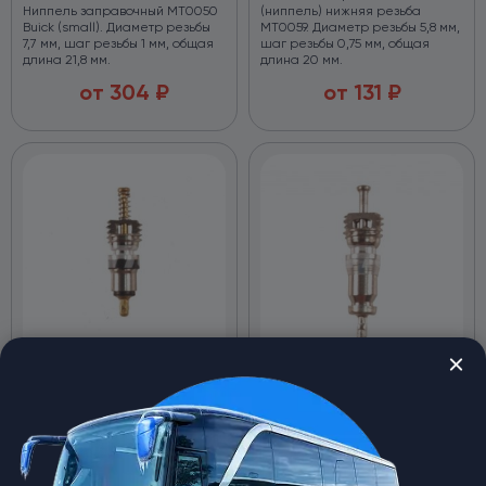
Ниппель заправочный MT0050
(ниппель) нижняя резьба
Buick (small). Диаметр резьбы
МТ0059. Диаметр резьбы 5,8 мм,
7,7 мм, шаг резьбы 1 мм, общая
шаг резьбы 0,75 мм, общая
длина 21,8 мм.
длина 20 мм.
от
304
₽
от
131
₽
Ниппель заправочный RC-
Клапан заправочный RC-
U07055 MT1529 R12.
U0708 (ниппель) верхняя
резьба МТ0064.
spares-theme
spares-theme
Клапаны заправочные