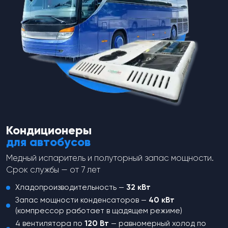
Ниппель заправочный MT1529
(ниппель) верхняя резьба
R12. Диаметр резьбы 5,2 мм,
МТ0064. Диаметр резьбы 5 мм,
шаг резьбы 0,75 мм, общая
шаг резьбы 0,75 мм, общая
длина 18,2 мм.
длина 19,3 мм.
от
115
₽
от
131
₽
Перейти в каталог
Кондиционеры
для автобусов
Медный испаритель и полуторный запас мощности.
Срок службы — от 7 лет
Хладопроизводительность —
32 кВт
Запас мощности конденсаторов —
40 кВт
Не нашли,
что искали?
(компрессор работает в щадящем режиме)
4 вентилятора по
120 Вт
— равномерный холод по