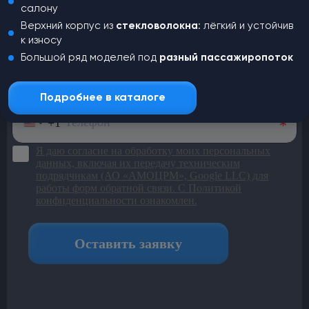
Оставьте заявку и наш менеджер
салону
свяжется с вами для консультации
Верхний корпус из
стекловолокна
: лёгкий и устойчив
к износу
Большой ряд моделей под
разный пассажиропоток
Подробнее в каталоге