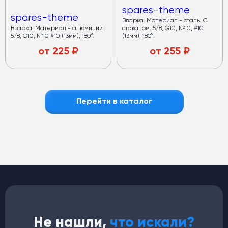
spares-theme
spares-theme
Вварка. Материал - сталь. С
Вварка. Материал - алюминий
стаканом. 5/8, G10, №10, #10
5/8, G10, №10 #10 (13мм), 180°.
(13мм), 180°.
от
225
₽
от
255
₽
Перейти в каталог
Не нашли,
что искали?