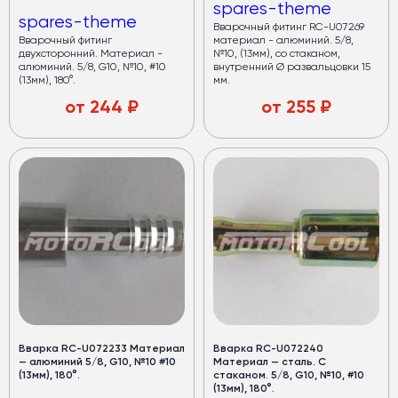
spares-theme
spares-theme
Вварочный фитинг RC-U07269
Вварочный фитинг
материал - алюминий. 5/8,
двухсторонний. Материал -
№10, (13мм), со стаканом,
алюминий. 5/8, G10, №10, #10
внутренний Ø развальцовки 15
(13мм), 180°.
мм.
от
244
₽
от
255
₽
Вварка RC-U072233 Материал
Вварка RC-U072240
— алюминий 5/8, G10, №10 #10
Материал — сталь. С
(13мм), 180°.
стаканом. 5/8, G10, №10, #10
(13мм), 180°.