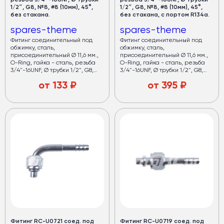
резьба 3/4″-16UNF, Ø трубки
резьба 3/4″-16UNF, Ø трубки
1/2″, G8, №8, #8 (10мм), 45°,
1/2″, G8, №8, #8 (10мм), 45°,
без стакана.
без стакана, с портом R134a.
spares-theme
spares-theme
Фитинг соединительный под
Фитинг соединительный под
обжимку, сталь,
обжимку, сталь,
присоединительный Ø 11,6 мм.,
присоединительный Ø 11,6 мм.,
O-Ring, гайка - сталь, резьба
O-Ring, гайка - сталь, резьба
3/4"-16UNF, Ø трубки 1/2", G8,
3/4"-16UNF, Ø трубки 1/2", G8,
№8, #8 (10мм), 45°, без стакана.
№8, #8 (10мм), 45°, без стакана, с
от
133
₽
от
395
₽
заправочным портом Н (16мм)
R134a.
Фитинг RC-U0721 соед. под
Фитинг RC-U0719 соед. под