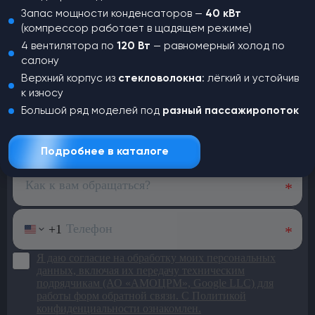
Запас мощности конденсаторов —
40 кВт
(компрессор работает в щадящем режиме)
4 вентилятора по
120 Вт
— равномерный холод по
салону
Не нашли,
что искали?
Верхний корпус из
стекловолокна
: лёгкий и устойчив
к износу
Оставьте заявку и наш менеджер
Большой ряд моделей под
разный пассажиропоток
свяжется с вами для консультации
Подробнее в каталоге