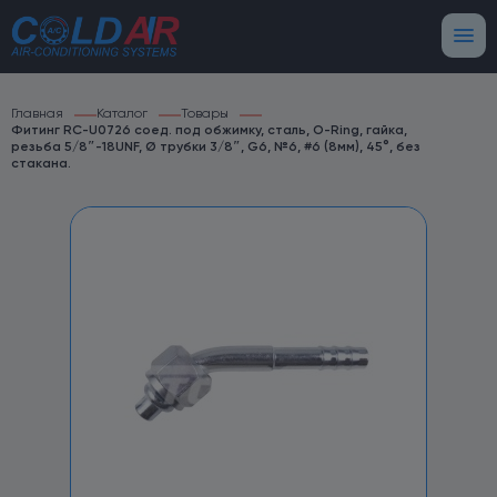
Главная
Каталог
Товары
Фитинг RC-U0726 соед. под обжимку, сталь, O-Ring, гайка,
резьба 5/8″-18UNF, Ø трубки 3/8″, G6, №6, #6 (8мм), 45°, без
стакана.