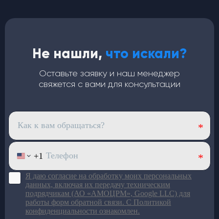
Кондиционеры
Не нашли,
что искали?
для автобусов
Оставьте заявку и наш менеджер
Медный испаритель и полуторный запас мощности.
свяжется с вами для консультации
Срок службы — от 7 лет
Хладопроизводительность —
32 кВт
Запас мощности конденсаторов —
40 кВт
(компрессор работает в щадящем режиме)
4 вентилятора по
120 Вт
— равномерный холод по
салону
Верхний корпус из
стекловолокна
: лёгкий и устойчив
к износу
Большой ряд моделей под
разный пассажиропоток
Подробнее в каталоге