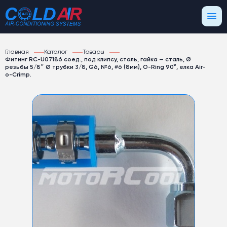
Главная
Каталог
Товары
Фитинг RC-U07186 соед., под клипсу, сталь, гайка — сталь, Ø
резьбы 5/8″ Ø трубки 3/8, G6, №6, #6 (8мм), O-Ring 90°, елка Air-
o-Crimp.