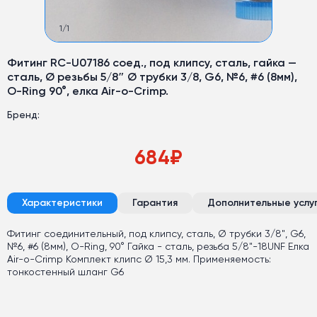
1
/
1
Фитинг RC-U07186 соед., под клипсу, сталь, гайка —
сталь, Ø резьбы 5/8″ Ø трубки 3/8, G6, №6, #6 (8мм),
O-Ring 90°, елка Air-o-Crimp.
Бренд:
684
₽
Характеристики
Гарантия
Дополнительные услу
Фитинг соединительный, под клипсу, сталь, Ø трубки 3/8", G6,
№6, #6 (8мм), O-Ring, 90° Гайка - сталь, резьба 5/8"-18UNF Елка
Air-o-Crimp Комплект клипс Ø 15,3 мм. Применяемость:
тонкостенный шланг G6