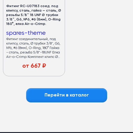
Фитинг RC-U07183 соед. под
клипсу, сталь, гайка — сталь, Ø
резьбы 5/8″ 18 UNF Ø трубки
3/8″, G6, №6, #6 (8мм), O-Ring
180°, елка Air-o-Crimp.
spares-theme
Фитинг соединительный, под
клипсу, сталь, Ø трубки 3/8", G6,
№6, #6 (8мм), O-Ring, 180° Гайка
- сталь, резьба 5/8"-18UNF Елка
Air-o-Crimp Комплект клипс Ø
15,3 мм. Применяемость:
от
667
₽
тонкостенный шланг G6
Перейти в каталог