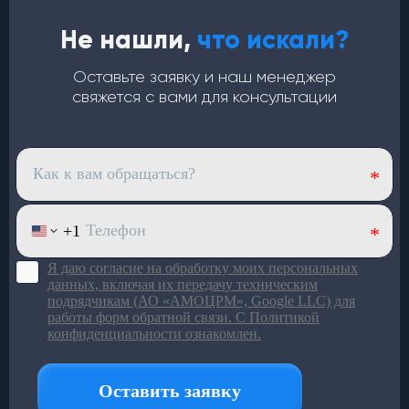
Не нашли,
что искали?
Кондиционеры
Оставьте заявку и наш менеджер
для автобусов
свяжется с вами для консультации
Медный испаритель и полуторный запас мощности.
Срок службы — от 7 лет
Хладопроизводительность —
32 кВт
Запас мощности конденсаторов —
40 кВт
(компрессор работает в щадящем режиме)
4 вентилятора по
120 Вт
— равномерный холод по
салону
Верхний корпус из
стекловолокна
: лёгкий и устойчив
к износу
Большой ряд моделей под
разный пассажиропоток
Подробнее в каталоге