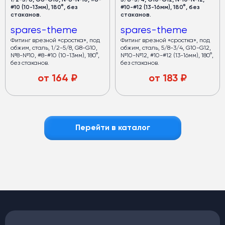
1/2-5/8, G8-G10, №8-№10, #8-
5/8-3/4, G10-G12, №10-№12,
#10 (10-13мм), 180°, без
#10-#12 (13-16мм), 180°, без
стаканов.
стаканов.
spares-theme
spares-theme
Фитинг врезной «сростка», под
Фитинг врезной «сростка», под
обжим, сталь, 1/2-5/8, G8-G10,
обжим, сталь, 5/8-3/4, G10-G12,
№8-№10, #8-#10 (10-13мм), 180°,
№10-№12, #10-#12 (13-16мм), 180°,
без стаканов.
без стаканов.
от
164
₽
от
183
₽
Перейти в каталог