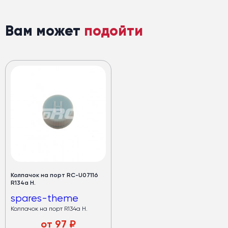
Вам может
подойти
Колпачок на порт RC-U07116
R134а H.
spares-theme
Колпачок на порт R134а H.
от
97
₽