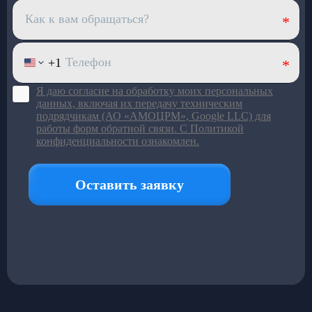
для автобусов
Медный испаритель и полуторный запас мощности.
Срок службы — от 7 лет
Хладопроизводительность —
32 кВт
Запас мощности конденсаторов —
40 кВт
(компрессор работает в щадящем режиме)
4 вентилятора по
120 Вт
— равномерный холод по
салону
Верхний корпус из
стекловолокна
: лёгкий и устойчив
к износу
Большой ряд моделей под
разный пассажиропоток
Подробнее в каталоге