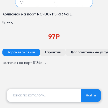
1
/
1
Колпачок на порт RC-U07115 R134а L.
Бренд:
97
₽
Характеристики
Гарантия
Дополнительные услу
Колпачок на порт R134а L.
Найти:
Найти