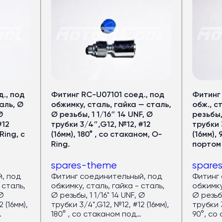
еры
ов
рный запас мощности.
., под
Фитинг RC-U07101 соед., под
Фитинг
аль, Ø
обжимку, сталь, гайка — сталь,
обж., с
Ø
Ø резьбы, 1 1/16″ 14 UNF, Ø
резьбы, 
—
32 кВт
#12
трубки 3/4″,G12, №12, #12
трубки 
оров —
40 кВт
Ring, с
(16мм), 180° , со стаканом, O-
(16мм), 
дящем режиме)
Ring.
портом
авномерный холод по салону
spares-theme
spare
локна
: лёгкий и устойчив к износу
, под
Фитинг соединительный, под
Фитинг 
азный пассажиропоток
 сталь,
обжимку, сталь, гайка - сталь,
обжимку
 Ø
Ø резьбы, 1 1/16" 14 UNF, Ø
Ø резьбы
 (16мм),
трубки 3/4",G12, №12, #12 (16мм),
трубки 3
е
180° , со стаканом под
90°, со