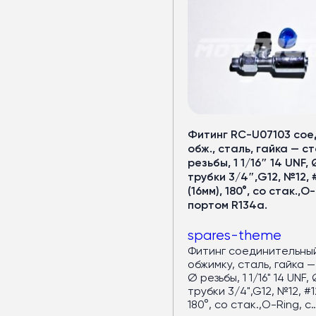
Кондицион
для автобус
Медный испаритель и полуто
Фитинг RC-U07103 соед
Срок службы — от 7 лет
обж., сталь, гайка — ст
резьбы, 1 1/16″ 14 UNF, 
Хладопроизводительность 
трубки 3/4″,G12, №12, 
Запас мощности конденсат
(16мм), 180°, со стак.,O-
(компрессор работает в ща
портом R134a.
4 вентилятора по
120 Вт
— р
spares-theme
Верхний корпус из
стеклово
Фитинг соединительный
Большой ряд моделей под
р
обжимку, сталь, гайка —
Ø резьбы, 1 1/16" 14 UNF,
трубки 3/4",G12, №12, #12
Подробнее в каталог
180°, со стак.,O-Ring, с