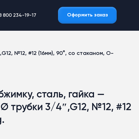
Оформить заказ
8 800 234-19-17
G12, №12, #12 (16мм), 90°, со стаканом, O-
бжимку, сталь, гайка —
, Ø трубки 3/4″,G12, №12, #12
g.