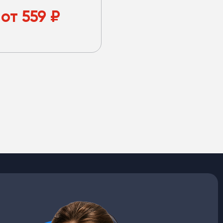
тенный шланг, O-Ring,
вочным портом L
от
559
₽
34a.