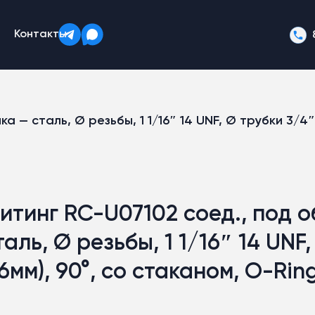
Контакты
 — сталь, Ø резьбы, 1 1/16″ 14 UNF, Ø трубки 3/4″,
итинг RC-U07102 соед., под о
таль, Ø резьбы, 1 1/16″ 14 UNF
16мм), 90°, со стаканом, O-Rin