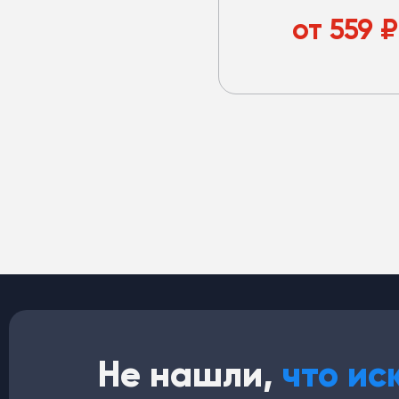
заправочным портом L (
R134a.
от
559
₽
Не нашли,
что ис