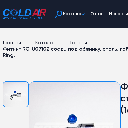
Каталог
О нас
Новости
Главная
Каталог
Товары
Фитинг RC-U07102 соед., под обжимку, сталь, гайка
Ring.
Ф
с
(