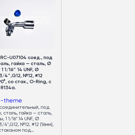
 RC-U07104 соед., под
таль, гайка — сталь, Ø
1 1/16″ 14 UNF, Ø
3/4″,G12, №12, #12
90°, со стак., O-Ring, с
 R134a.
s-theme
соединительный, под
, сталь, гайка — сталь,
, 1 1/16" 14 UNF, Ø
/4",G12, №12, #12 (16мм),
 стаканом под