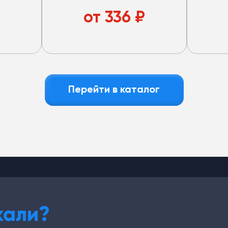
13мм)
толстостенный шланг, O-Ring.
толстос
с запра
от
336
₽
(13мм)R1
Перейти в каталог
кали?