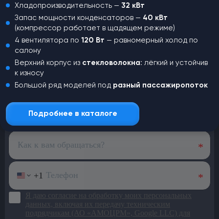
Хладопроизводительность —
32 кВт
Запас мощности конденсаторов —
40 кВт
(компрессор работает в щадящем режиме)
4 вентилятора по
120 Вт
— равномерный холод по
салону
Верхний корпус из
стекловолокна
: лёгкий и устойчив
Не нашли,
что искали?
к износу
Большой ряд моделей под
разный пассажиропоток
Оставьте заявку и наш менеджер
свяжется с вами для консультации
Подробнее в каталоге