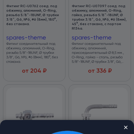
Фитинг RC-U0762 соед. под
Фитинг RC-U07097 соед. под
обжимку, алюминий, O-Ring,
обжимку, алюминий, O-Ring,
резьба 5/8″-18UNF, Ø трубки
гайка, резьба 5/8″-18UNF, Ø
3/8″, G6, №6, #6 (8мм), 180°,
трубки 3/8″, G6, №6, #6 (8мм),
без стакана.
45°, без стакана, с портом
R134a.
spares-theme
spares-theme
Фитинг соединительный под
Фитинг соединительный под
обжимку, алюминий, O-Ring,
обжимку, алюминий,
резьба 5/8"-18UNF, Ø трубки
присоединительный Ø 8,5 мм.,
3/8", G6, №6, #6 (8мм), 180°, без
O-Ring, гайка - сталь, резьба
стакана.
5/8"-18UNF, Ø трубки 3/8", G6,
№6, #6 (8мм), 45°, без стакана, с
от
204
₽
от
336
₽
заправочным портом Н (16мм)
R134a.