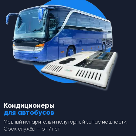
Фитинг RC-U0722 соед. под
Фитинг RC-U07073 соед. под
обжимку, алюминий, O-Ring,
обжимку, алюминий, O-Ring,
гайка, резьба 5/8″-18UNF, Ø
гайка, резьба 5/8″-18UNF, Ø
трубки 3/8″, G6, №6, #6 (8мм),
трубки 3/8″, G6, №6, #6 (8мм),
180°, без стакана.
90°, без стакана.
spares-theme
spares-theme
Фитинг соединительный под
Фитинг соединительный под
обжимку, алюминий,
обжимку, алюминий,
присоединительный Ø 8,5 мм.,
присоединительный Ø 8,5 мм.,
O-Ring, гайка - сталь, резьба
O-Ring, гайка - алюминий,
5/8"-18UNF, Ø трубки 3/8", G6,
резьба 5/8"-18UNF, Ø трубки
№6, #6 (8мм), 180°, без стакана.
3/8", G6, №6, #6 (8мм), 90°, без
от
113
₽
от
213
₽
стакана.
Кондиционеры
Перейти в каталог
для автобусов
Медный испаритель и полуторный запас мощности.
Срок службы — от 7 лет