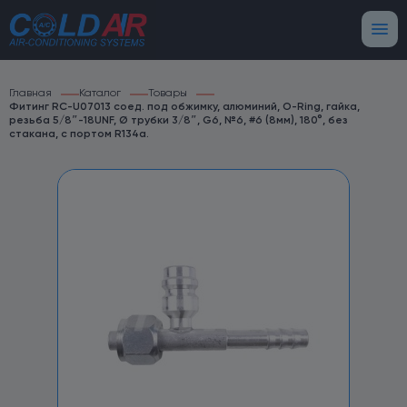
Главная
Каталог
Товары
Фитинг RC-U07013 соед. под обжимку, алюминий, O-Ring, гайка,
резьба 5/8″-18UNF, Ø трубки 3/8″, G6, №6, #6 (8мм), 180°, без
стакана, с портом R134a.