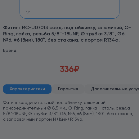
1
/
1
Фитинг RC-U07013 соед. под обжимку, алюминий, O-
Ring, гайка, резьба 5/8″-18UNF, Ø трубки 3/8″, G6,
№6, #6 (8мм), 180°, без стакана, с портом R134a.
Бренд:
336
₽
Характеристики
Гарантия
Дополнительные услу
Фитинг соединительный под обжимку, алюминий,
присоединительный Ø 8,5 мм., O-Ring, гайка - сталь, резьба
5/8"-18UNF, Ø трубки 3/8", G6, №6, #6 (8мм), 180°, без стакана,
с заправочным портом Н (16мм) R134a.