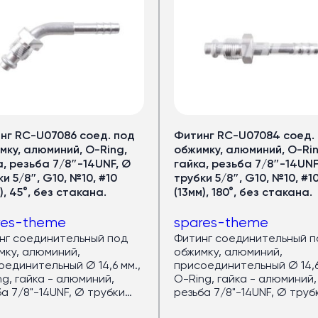
еры
ов
рный запас мощности.
нг RC-U07086 соед. под
Фитинг RC-U07084 соед.
мку, алюминий, O-Ring,
обжимку, алюминий, O-Rin
—
32 кВт
а, резьба 7/8″-14UNF, Ø
гайка, резьба 7/8″-14UNF
и 5/8″, G10, №10, #10
трубки 5/8″, G10, №10, #1
оров —
40 кВт
), 45°, без стакана.
(13мм), 180°, без стакана.
дящем режиме)
авномерный холод по салону
res-theme
spares-theme
локна
: лёгкий и устойчив к износу
нг соединительный под
Фитинг соединительный п
азный пассажиропоток
мку, алюминий,
обжимку, алюминий,
оединительный Ø 14,6 мм.,
присоединительный Ø 14,6
ng, гайка - алюминий,
O-Ring, гайка - алюминий,
а 7/8"-14UNF, Ø трубки
резьба 7/8"-14UNF, Ø труб
е
 G10, №10, #10 (13мм), 45°,
5/8", G10, №10, #10 (13мм), 1