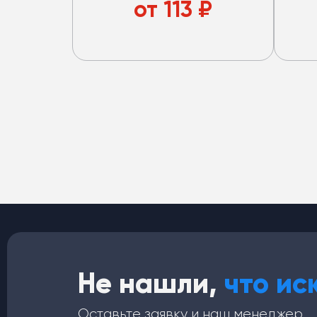
стакана.
без 
от
113
₽
Не нашли,
что ис
Оставьте заявку и наш менеджер