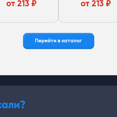
стакана.
без стакана.
от
213
₽
от
213
₽
Перейти в каталог
кали?