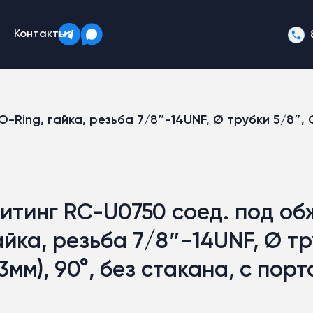
Контакты
ing, гайка, резьба 7/8″-14UNF, Ø трубки 5/8″, G10
итинг RC-U0750 соед. под об
айка, резьба 7/8″-14UNF, Ø тр
13мм), 90°, без стакана, с пор