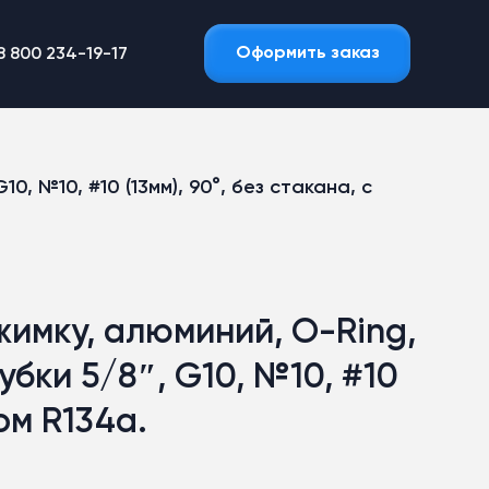
Оформить заказ
8 800 234-19-17
, №10, #10 (13мм), 90°, без стакана, с
жимку, алюминий, O-Ring,
убки 5/8″, G10, №10, #10
том R134a.