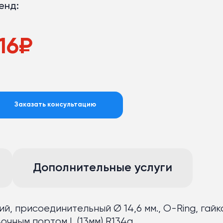
енд:
16
₽
Заказать консультацию
Дополнительные услуги
 присоединительный Ø 14,6 мм., O-Ring, гайка 
авочным портом L (13мм) R134a.