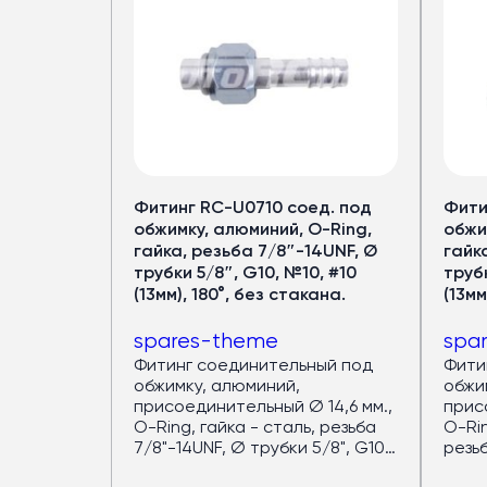
Кондицион
для автобус
Медный испаритель и полуто
Фитинг RC-U0710 соед. под
Фити
Срок службы — от 7 лет
обжимку, алюминий, O-Ring,
обжи
Хладопроизводительность 
гайка, резьба 7/8″-14UNF, Ø
гайк
трубки 5/8″, G10, №10, #10
трубк
Запас мощности конденсат
(13мм), 180°, без стакана.
(13мм
(компрессор работает в ща
4 вентилятора по
120 Вт
— р
spares-theme
spa
Верхний корпус из
стеклово
Фитинг соединительный под
Фити
Большой ряд моделей под
р
обжимку, алюминий,
обжи
присоединительный Ø 14,6 мм.,
прис
O-Ring, гайка - сталь, резьба
O-Ri
7/8"-14UNF, Ø трубки 5/8", G10,
резьб
Подробнее в каталог
№10, #10 (13мм), 180°, без
5/8",