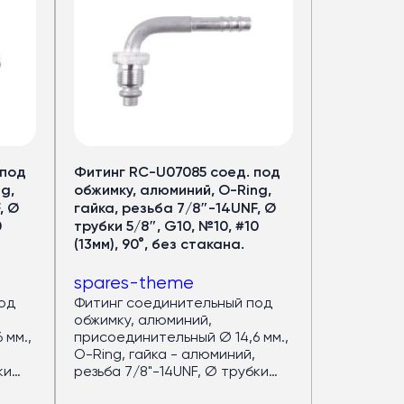
 под
Фитинг RC-U07085 соед. под
g,
обжимку, алюминий, O-Ring,
, Ø
гайка, резьба 7/8″-14UNF, Ø
0
трубки 5/8″, G10, №10, #10
(13мм), 90°, без стакана.
spares-theme
од
Фитинг соединительный под
обжимку, алюминий,
 мм.,
присоединительный Ø 14,6 мм.,
O-Ring, гайка - алюминий,
ки
резьба 7/8"-14UNF, Ø трубки
80°,
5/8", G10, №10, #10 (13мм), 90°,