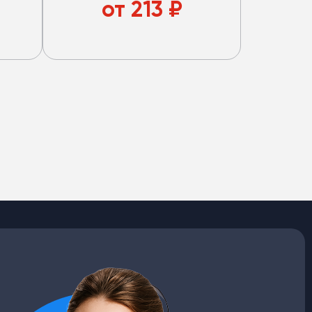
без стакана.
от
213
₽