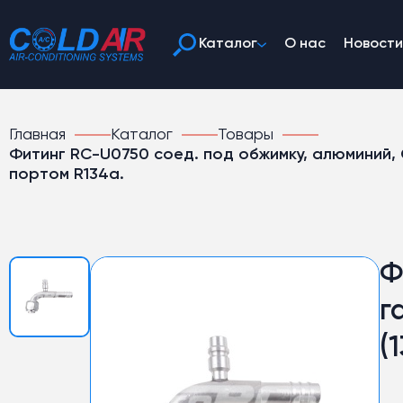
Каталог
О нас
Новости
Главная
Каталог
Товары
Фитинг RC-U0750 соед. под обжимку, алюминий, O-R
портом R134a.
Ф
г
(