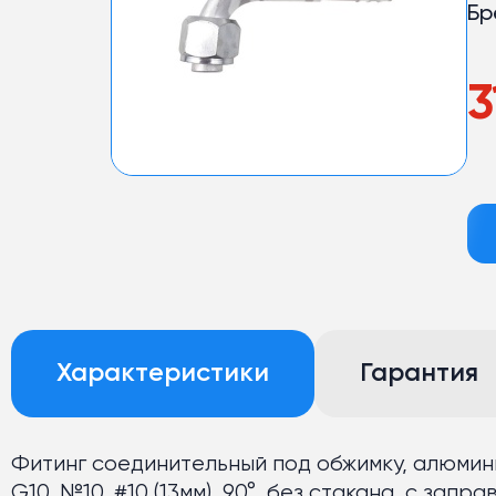
Бр
3
Характеристики
Гарантия
Фитинг соединительный под обжимку, алюминий,
G10, №10, #10 (13мм), 90°, без стакана, с запр