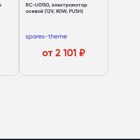
р
RC-U0150, электромотор
осевой (12V, 80W, PUSH)
spares-theme
от
2 101
₽