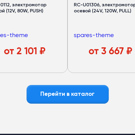
0112, электромотор
RC-U01306, электромото
й (12V, 80W, PUSH)
осевой (24V, 120W, PULL)
res-theme
spares-theme
от
2 101
₽
от
3 667
₽
Перейти в каталог