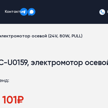
Контакты
 электромотор осевой (24V, 80W, PULL)
C-U0159, электромотор осевой
енд:
 101
₽