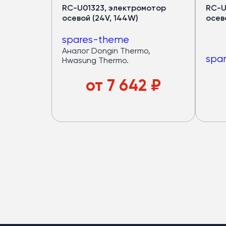
RC-U01323, электромотор
RC-U
осевой (24V, 144W)
осево
spares-theme
Аналог Dongin Thermo,
spa
Hwasung Thermo.
от
7 642
₽