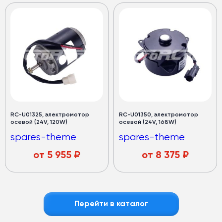
RC-U01325, электромотор
RC-U01350, электромотор
осевой (24V, 120W)
осевой (24V, 168W)
spares-theme
spares-theme
от
5 955
₽
от
8 375
₽
Перейти в каталог