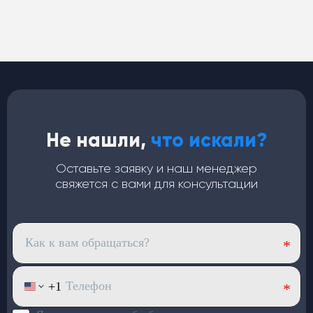
Кондиционеры
для автобусов
Не нашли,
что искали?
Медный испаритель и полуторный запас мощности.
Срок службы — от 7 лет
Оставьте заявку и наш менеджер
Хладопроизводительность —
32 кВт
свяжется с вами для консультации
Запас мощности конденсаторов —
40 кВт
(компрессор работает в щадящем режиме)
4 вентилятора по
120 Вт
— равномерный холод по
салону
Верхний корпус из
стекловолокна
: лёгкий и устойчив
к износу
Большой ряд моделей под
разный пассажиропоток