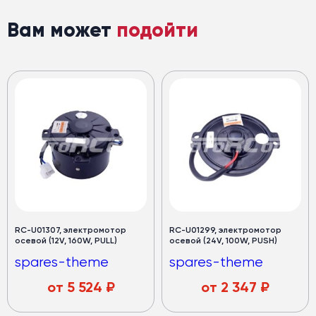
Вам может
подойти
RC-U01307, электромотор
RC-U01299, электромотор
осевой (12V, 160W, PULL)
осевой (24V, 100W, PUSH)
spares-theme
spares-theme
от
5 524
₽
от
2 347
₽