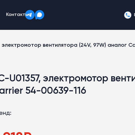
Контакты
, электромотор вентилятора (24V, 97W) аналог Car
C-U01357, электромотор венти
arrier 54-00639-116
енд: