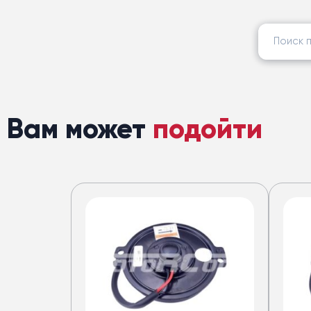
Найти:
Вам может
подойти
Кондицион
для автобус