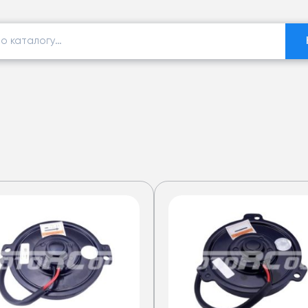
еры
ов