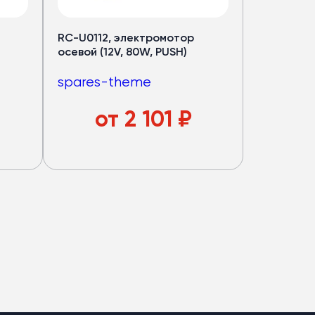
RC-U0112, электромотор
осевой (12V, 80W, PUSH)
spares-theme
от
2 101
₽