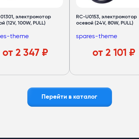
рный запас мощности.
01301, электромотор
RC-U0153, электромотор
й (12V, 100W, PULL)
осевой (24V, 80W, PULL)
—
32 кВт
оров —
40 кВт
res-theme
spares-theme
дящем режиме)
авномерный холод по салону
от
2 347
₽
от
2 101
₽
локна
: лёгкий и устойчив к износу
азный пассажиропоток
е
Перейти в каталог