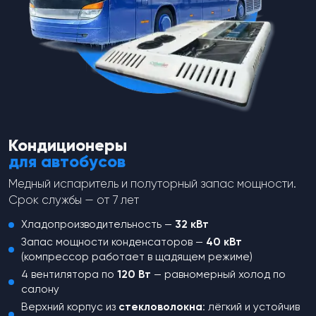
Перейти в каталог
Кондиционеры
для автобусов
Медный испаритель и полуторный запас мощности.
Срок службы — от 7 лет
Не нашли,
что искали?
Хладопроизводительность —
32 кВт
Запас мощности конденсаторов —
40 кВт
Оставьте заявку и наш менеджер
(компрессор работает в щадящем режиме)
свяжется с вами для консультации
4 вентилятора по
120 Вт
— равномерный холод по
салону
Верхний корпус из
стекловолокна
: лёгкий и устойчив