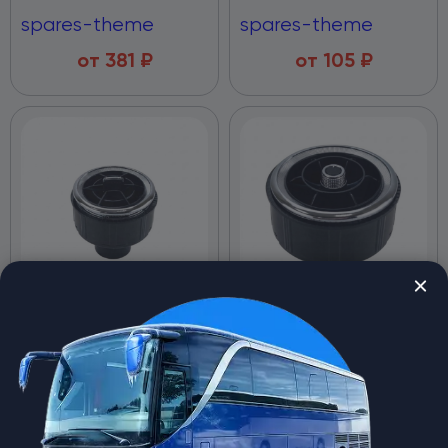
spares-theme
spares-theme
от
381
₽
от
105
₽
RC-U0982, дефлектор Ø 47
RC-U0984, дефлектор Ø 47
мм., закрывающийся,
мм., закрывающийся,
поворотный с резьбой
поворотный с резьбой
spares-theme
spares-theme
от
866
₽
от
866
₽