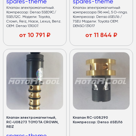
spares-theme
spares-theme
Клапан электромагнитный.
Клапан электромагнитный
Компрессор: Denso 5SE09C/
компрессора (96 мм), 5 O-rings.
5SEU12C. Модели: Toyota,
Компрессор: Denso 6SEU16 /
Crown, Reiz, Hiace, Lexus, Benz.
7SEU Модели: Toyota OEM:
OEM: Denso 131007.
DENSO:131017
от
10 791
₽
от
11 844
₽
Клапан электромагнитный,
Клапан RC-U08290
RC-U08273 TOYOTA CROWN,
Компрессор: Denso 6SEU16
REIZ