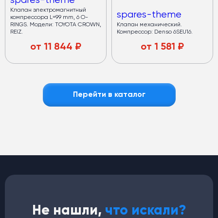
spares-theme
Клапан электромагнитный
spares-theme
компрессора L=99 mm, 6 O-
RINGS. Модели: TOYOTA CROWN,
Клапан механический.
REIZ.
Компрессор: Denso 6SEU16.
от
11 844
₽
от
1 581
₽
Перейти в каталог
Не нашли,
что искали?