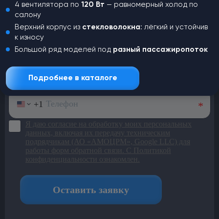
Не нашли,
что искали?
4 вентилятора по
120 Вт
— равномерный холод по
салону
Оставьте заявку и наш менеджер
Верхний корпус из
стекловолокна
: лёгкий и устойчив
свяжется с вами для консультации
к износу
Большой ряд моделей под
разный пассажиропоток
Подробнее в каталоге