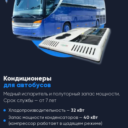
(наружняя резьба 3/8-24UNF).
(наружняя резьба 3/8-24UNF).
spares-theme
spares-theme
Датчик давления, высокое — 28
Датчик давления, высокое — 32
кг, низкое — 2 кг (наружняя
кг, низкое — 2 кг (наружняя
резьба 3/8-24UNF).
резьба 3/8-24UNF).
от
630
₽
от
630
₽
Перейти в каталог
Кондиционеры
для автобусов
Медный испаритель и полуторный запас мощности.
Срок службы — от 7 лет
Хладопроизводительность —
32 кВт
Запас мощности конденсаторов —
40 кВт
(компрессор работает в щадящем режиме)