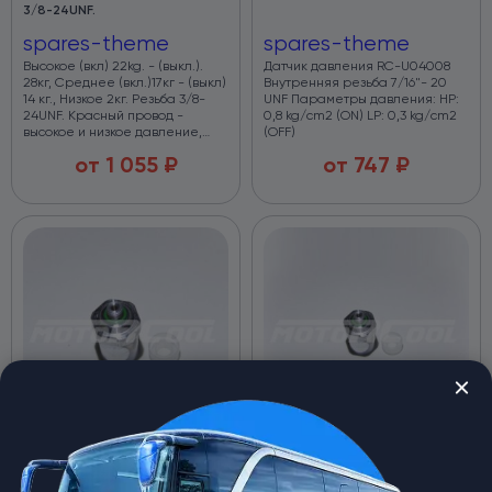
3/8-24UNF.
spares-theme
spares-theme
Высокое (вкл) 22kg. - (выкл.).
Датчик давления RC-U04008
28кг, Среднее (вкл.)17кг - (выкл)
Внутренняя резьба 7/16"- 20
14 кг., Низкое 2кг. Резьба 3/8-
UNF Параметры давления: HP:
24UNF. Красный провод -
0,8 kg/cm2 (ON) LP: 0,3 kg/cm2
высокое и низкое давление,
(OFF)
зеленый - среднее, с
от
1 055
₽
от
747
₽
клеммами длина 150 мм.
Датчик давления RC-U0406
Датчик давления RC-U0407
высокое — 28 кг, низкое — 2 кг
высокое — 32 кг, низкое — 2 кг